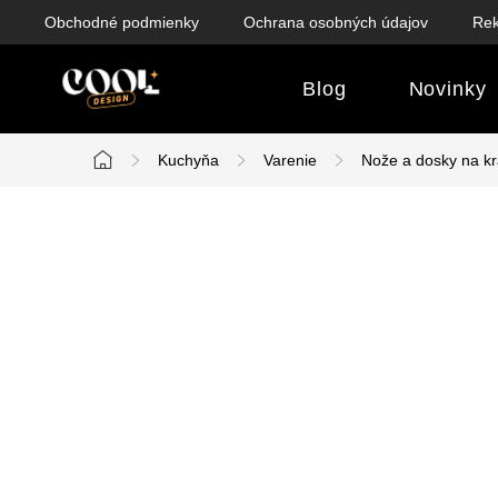
Prejsť
Obchodné podmienky
Ochrana osobných údajov
Rek
na
obsah
Blog
Novinky
Kuchyňa
Varenie
Nože a dosky na kr
Domov
B
o
č
n
ý
p