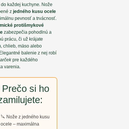
 do každej kuchyne. Nože
bené z
jedného kusu ocele
imálnu pevnosť a trvácnosť.
mické protišmykové
te
zabezpečia pohodlnú a
 prácu, či už krájate
, chlieb, mäso alebo
Elegantné balenie z nej robí
darček
pre každého
a varenia.
 Prečo si ho
zamilujete:
🔪 Nože z jedného kusu
ocele – maximálna