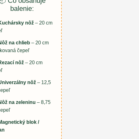
📦 Čo obsahuje
balenie:
 Kuchársky nôž
– 20 cm
ľ
Nôž na chlieb
– 20 cm
kovaná čepeľ
Rezací nôž
– 20 cm
ľ
Univerzálny nôž
– 12,5
čepeľ
Nôž na zeleninu
– 8,75
čepeľ
Magnetický blok /
an