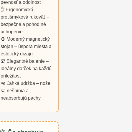
pevnosť a odolnosť
✋ Ergonomická
protišmyková rukoväť –
bezpečné a pohodlné
uchopenie
🧲 Moderný magnetický
stojan – úspora miesta a
estetický dizajn
🎁 Elegantné balenie –
ideálny darček na každú
príležitosť
🧼 Ľahká údržba – nože
sa nešpinia a
neabsorbujú pachy