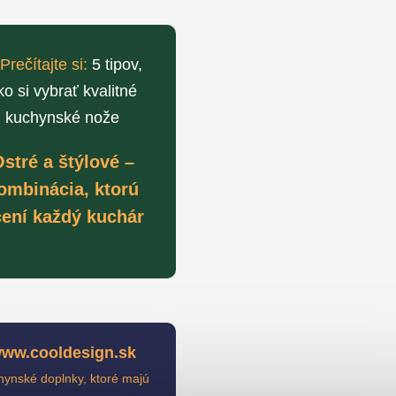
Prečítajte si:
5 tipov,
ko si vybrať kvalitné
kuchynské nože
stré a štýlové –
ombinácia, ktorú
ení každý kuchár
ww.cooldesign.sk
ynské doplnky, ktoré majú