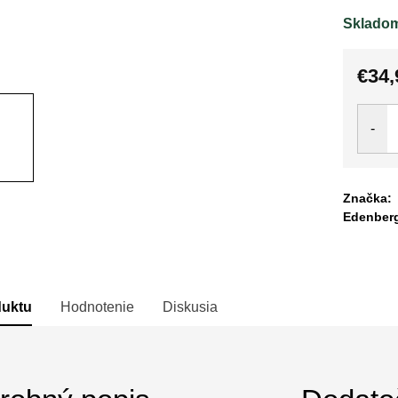
Sklado
€34,
Jedno
cena:
Značka:
Edenber
duktu
Hodnotenie
Diskusia