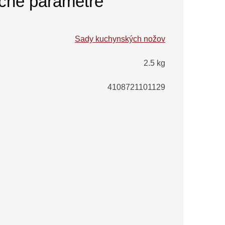
čné parametre
Sady kuchynských nožov
2.5 kg
4108721101129