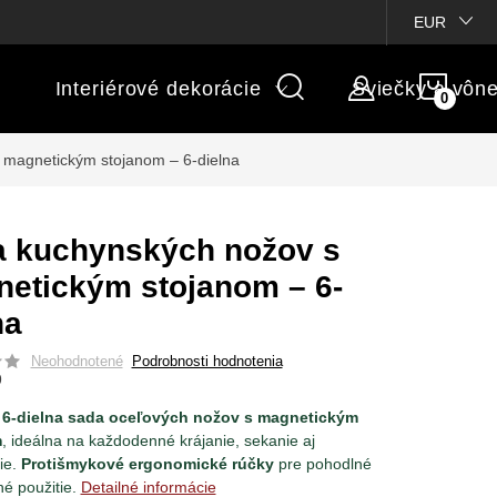
ienky súťaží
Michaelis GARDEN
Vlastné popisy produktov
EUR
NÁK
Interiérové dekorácie
Sviečky a vôn
KOŠÍ
 magnetickým stojanom – 6-dielna
 kuchynských nožov s
etickým stojanom – 6-
na
Neohodnotené
Podrobnosti hodnotenia
9
6-dielna sada oceľových nožov s magnetickým
m
, ideálna na každodenné krájanie, sekanie aj
ie.
Protišmykové ergonomické rúčky
pre pohodlné
é použitie.
Detailné informácie