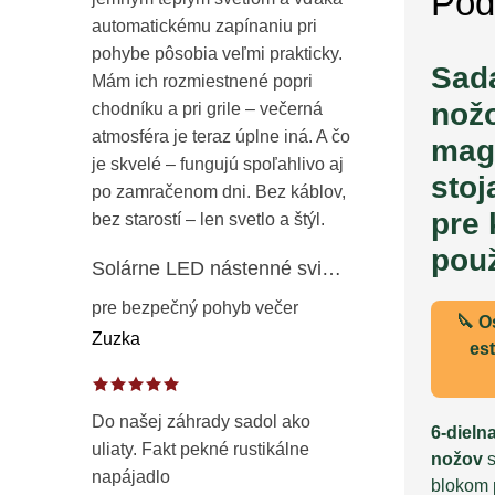
Pod
automatickému zapínaniu pri
pohybe pôsobia veľmi prakticky.
Sad
Mám ich rozmiestnené popri
nož
chodníku a pri grile – večerná
atmosféra je teraz úplne iná. A čo
mag
je skvelé – fungujú spoľahlivo aj
stoj
po zamračenom dni. Bez káblov,
pre
bez starostí – len svetlo a štýl.
použ
Solárne LED nástenné svietidlo s pohybovým a súmrakovým senzorom – vonkajšie fasádne osvetlenie IP65
pre bezpečný pohyb večer
🔪 O
Zuzka
es
Do našej záhrady sadol ako
6-diel
uliaty. Fakt pekné rustikálne
nožov
s
napájadlo
blokom 