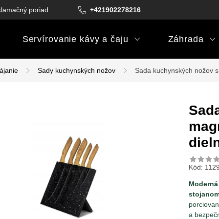
lamačný poriadok
Podmienky darčekových poukazov
+421902278216
Podm
Servírovanie kávy a čaju
Záhrada
ájanie
Sady kuchynských nožov
Sada kuchynských nožov s
Sada
magn
diel
Kód:
112
Moderná 
stojano
porciovan
a bezpečn