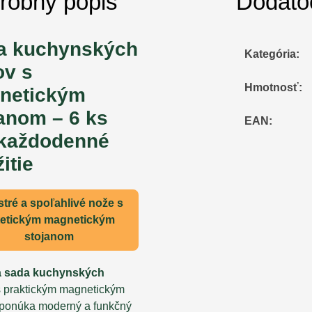
robný popis
Dodato
a kuchynských
Kategória
:
ov s
Hmotnosť
:
netickým
anom – 6 ks
EAN
:
 každodenné
itie
stré a spoľahlivé nože s
tetickým magnetickým
stojanom
na sada kuchynských
 praktickým magnetickým
ponúka moderný a funkčný