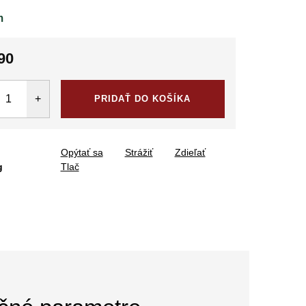
m
90
tková
PRIDAŤ DO KOŠÍKA
Opýtať sa
Strážiť
Zdieľať
g
Tlač