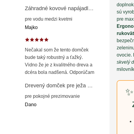
doplnok
Záhradné kovové napájadlo pre vtáky 8 cm / 104 cm – dekorácia z patinovanej ocele v prírodnej hrdzi
sú vyro
pre max
pre vodu medzi kvetmi
Ergono
Majko
rukovä
bezpečnú
zeleninu
Nečakal som že tento domček
ovocie. 
bude taký robustný a ťažký.
skvelý 
Vidno že je z kvalitného dreva a
milovník
dcéra bola nadšená. Odporúčam
Drevený domček pre ježa – záhradný úkryt z opaľovaného dreva s vodoodolnou strechou 50 cm
✨
pre pokojné prezimovanie
Dano