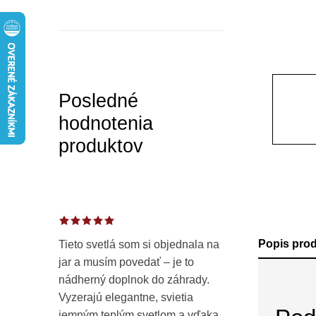
a
n
e
l
Posledné
hodnotenia
produktov
Popis pro
Tieto svetlá som si objednala na
jar a musím povedať – je to
nádherný doplnok do záhrady.
Vyzerajú elegantne, svietia
jemným teplým svetlom a vďaka