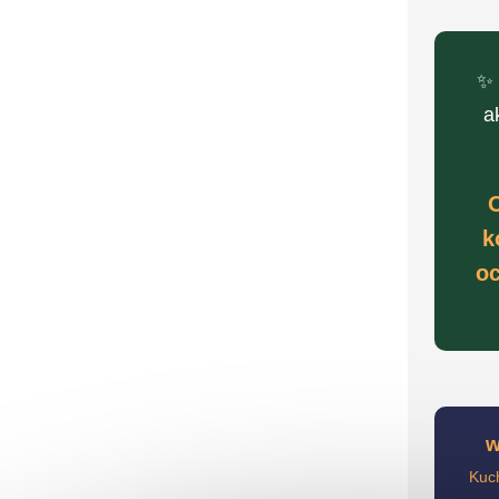
✨
a
O
k
oc
w
Kuch