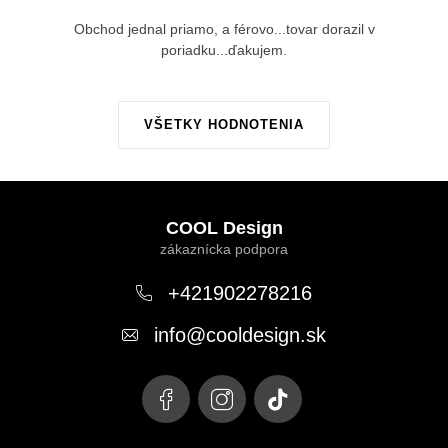
Obchod jednal priamo, a férovo...tovar dorazil v
poriadku...ďakujem.
VŠETKY HODNOTENIA
Z
á
COOL Design
p
ä
+421902278216
t
info
@
cooldesign.sk
i
e