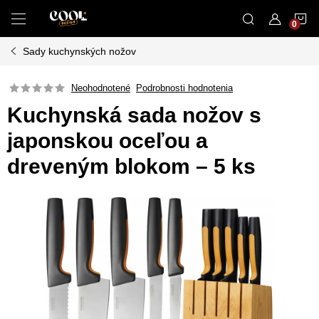
Prejsť
N
na
obsah
Sady kuchynských nožov
K
Neohodnotené
Podrobnosti hodnotenia
Kuchynská sada nožov s
japonskou oceľou a
dreveným blokom – 5 ks