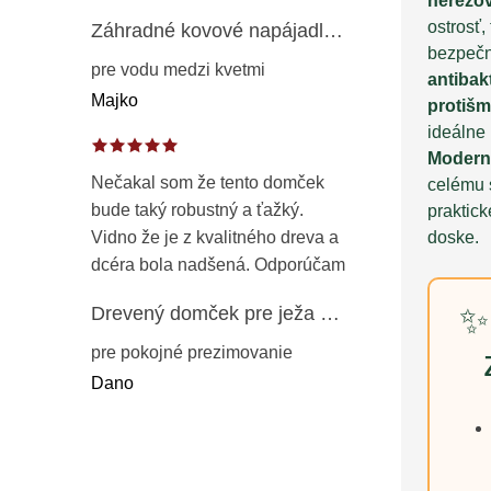
nerezov
ostrosť,
Záhradné kovové napájadlo pre vtáky 8 cm / 104 cm – dekorácia z patinovanej ocele v prírodnej hrdzi
bezpečn
pre vodu medzi kvetmi
antibak
Majko
protiš
ideálne
Modern
Nečakal som že tento domček
celému 
bude taký robustný a ťažký.
praktic
doske.
Vidno že je z kvalitného dreva a
dcéra bola nadšená. Odporúčam
✨
Drevený domček pre ježa – záhradný úkryt z opaľovaného dreva s vodoodolnou strechou 50 cm
pre pokojné prezimovanie
Dano