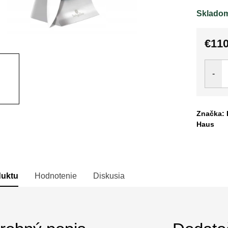
Sklado
€110
Jedno
cena:
Značka: 
Haus
duktu
Hodnotenie
Diskusia