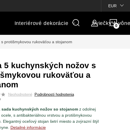
ienky súťaží
Michaelis GARDEN
Vlastné popisy produktov
EUR
NÁK
Interiérové dekorácie
Sviečky a vôn
KOŠÍ
 s protišmykovou rukoväťou a stojanom
 5 kuchynských nožov s
išmykovou rukoväťou a
anom
Neohodnotené
Podrobnosti hodnotenia
0
á sada kuchynských nožov so stojanom
z odolnej
 ocele, s antibakteriálnou vrstvou a protišmykovou
. Elegantný oceľový stojan šetrí miesto a zvýrazní štýl
hyne.
Detailné informácie