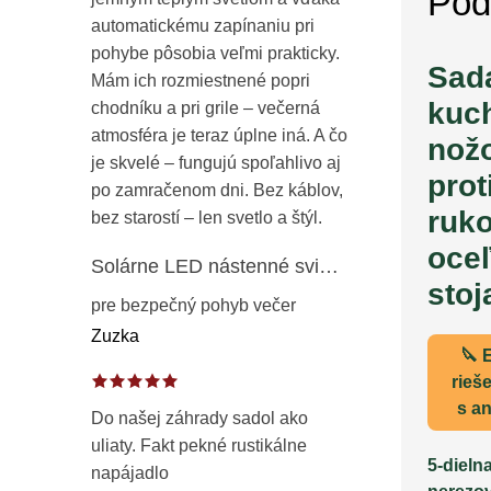
Pod
automatickému zapínaniu pri
pohybe pôsobia veľmi prakticky.
Sad
Mám ich rozmiestnené popri
kuc
chodníku a pri grile – večerná
atmosféra je teraz úplne iná. A čo
nož
je skvelé – fungujú spoľahlivo aj
pro
po zamračenom dni. Bez káblov,
ruk
bez starostí – len svetlo a štýl.
oce
Solárne LED nástenné svietidlo s pohybovým a súmrakovým senzorom – vonkajšie fasádne osvetlenie IP65
sto
pre bezpečný pohyb večer
Zuzka
🔪 
rieš
s an
Do našej záhrady sadol ako
uliaty. Fakt pekné rustikálne
5-dieln
napájadlo