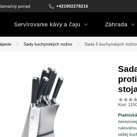
lamačný poriadok
Podmienky darčekových poukazov
+421902278216
Podm
Servírovanie kávy a čaju
Záhrada
ájanie
Sady kuchynských nožov
Sada 5 kuchynských nožov
Sada
prot
stoj
Kód:
115
Praktick
nerezovej
rukoväťou
vašej kuc