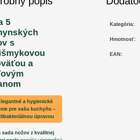
robný popis
Dodato
a 5
Kategória
:
hynských
Hmotnosť
:
ov s
tišmykovou
EAN
:
oväťou a
ľovým
janom
Elegantné a hygienické
enie pre vašu kuchyňu –
tibakteriálnou úpravou
a sada nožov z kvalitnej