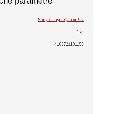
čné parametre
Sady kuchynských nožov
2 kg
4108721101150