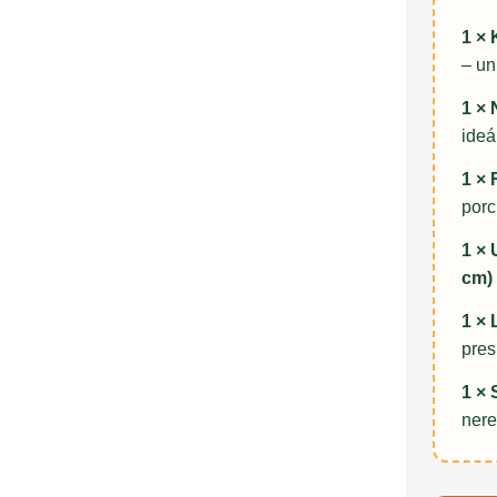
1 ×
– un
1 × 
ideá
1 × 
porc
1 × 
cm)
1 × 
pres
1 × 
nere