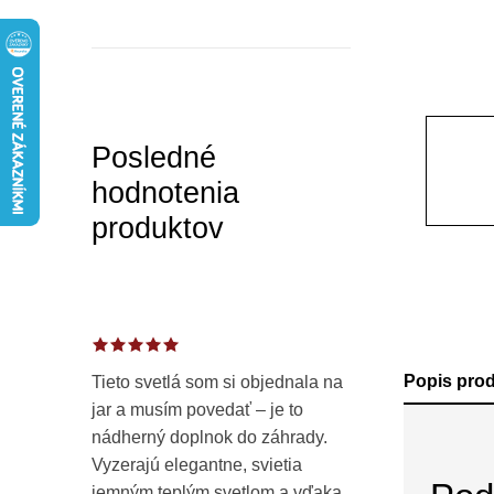
a
n
e
l
Posledné
hodnotenia
produktov
Popis pro
Tieto svetlá som si objednala na
jar a musím povedať – je to
nádherný doplnok do záhrady.
Vyzerajú elegantne, svietia
jemným teplým svetlom a vďaka