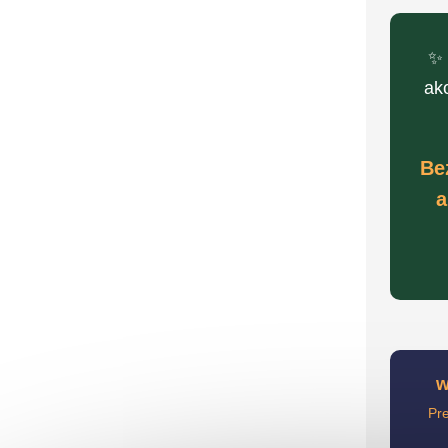
✨
ak
Be
a
w
Pr