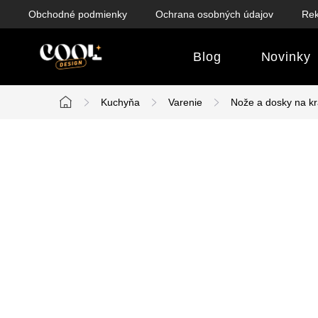
Prejsť
Obchodné podmienky
Ochrana osobných údajov
Rek
na
obsah
Blog
Novinky
Kuchyňa
Varenie
Nože a dosky na kr
Domov
B
o
č
n
ý
p