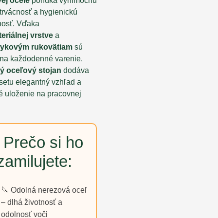
ej ocele
ponúka výnimočnú
 trvácnosť a hygienickú
osť. Vďaka
teriálnej vrstve
a
mykovým rukovätiam
sú
 na každodenné varenie.
ý oceľový stojan
dodáva
setu elegantný vzhľad a
ké uloženie na pracovnej
 Prečo si ho
zamilujete:
🔪 Odolná nerezová oceľ
– dlhá životnosť a
odolnosť voči