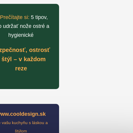
Prečítajte si:
5 tipov,
o udržať nože ostré a
hygienické
zpečnosť, ostrosť
 štýl – v každom
reze
ww.cooldesign.sk
e vašu kuchyňu s láskou a
štýlom