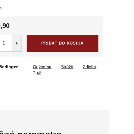
m
,90
tková
PRIDAŤ DO KOŠÍKA
Berlinger
Opýtať sa
Strážiť
Zdieľať
Tlač