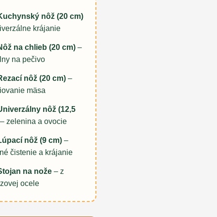
 Kuchynský nôž (20 cm)
iverzálne krájanie
Nôž na chlieb (20 cm)
–
lny na pečivo
Rezací nôž (20 cm)
–
iovanie mäsa
Univerzálny nôž (12,5
– zelenina a ovocie
Lúpací nôž (9 cm)
–
né čistenie a krájanie
Stojan na nože
– z
zovej ocele