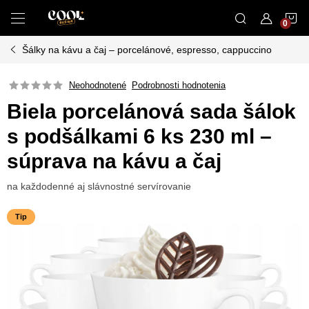
Prejsť
N
na
obsah
Šálky na kávu a čaj – porcelánové, espresso, cappuccino
K
Neohodnotené
Podrobnosti hodnotenia
Biela porcelánová sada šálok
s podšálkami 6 ks 230 ml –
súprava na kávu a čaj
na každodenné aj slávnostné servírovanie
Tip