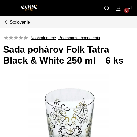
Prejsť
N
na
obsah
Stolovanie
K
Neohodnotené
Podrobnosti hodnotenia
Sada pohárov Folk Tatra
Black & White 250 ml – 6 ks