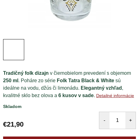
Tradičný folk dizajn
v čiernobielom prevedení s objemom
250 ml
. Poháre zo série
Folk Tatra Black & White
sú
ideálne na vodu, džús či limonádu.
Elegantný vzhľad
,
kvalitné sklo bez olova a
6 kusov v sade
.
Detailné informácie
Skladom
€21,90
Jednotková
cena: