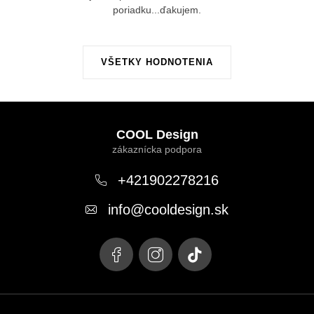
poriadku...ďakujem.
VŠETKY HODNOTENIA
Z
á
COOL Design
p
ä
+421902278216
t
info
@
cooldesign.sk
i
e