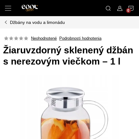
Prejsť
N
na
obsah
Džbány na vodu a limonádu
K
Neohodnotené
Podrobnosti hodnotenia
Žiaruvzdorný sklenený džbán
s nerezovým viečkom – 1 l