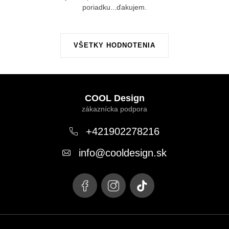
poriadku...ďakujem.
VŠETKY HODNOTENIA
Z
á
COOL Design
p
ä
+421902278216
t
info
@
cooldesign.sk
i
e