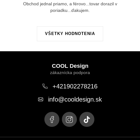
Obchod jednal priamo, a férovo...tovar dorazil v
poriadku...ďakujem.
VŠETKY HODNOTENIA
Z
á
COOL Design
p
ä
+421902278216
t
info
@
cooldesign.sk
i
e