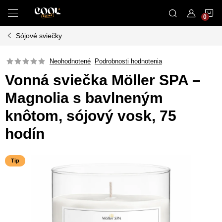
Prejsť
N
na
obsah
Sójové sviečky
K
Neohodnotené
Podrobnosti hodnotenia
Vonná sviečka Möller SPA –
Magnolia s bavlneným
knôtom, sójový vosk, 75
hodín
Tip