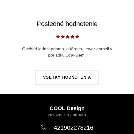
Posledné hodnotenie
Obchod jednal priamo, a férovo...tovar dorazil v
poriadku...ďakujem.
VŠETKY HODNOTENIA
Z
á
COOL Design
p
ä
+421902278216