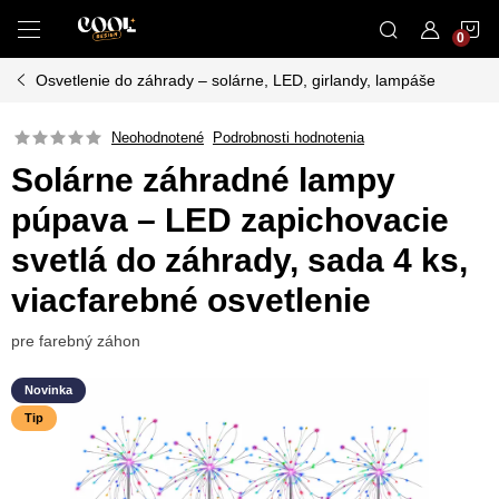
Prejsť
N
na
obsah
Osvetlenie do záhrady – solárne, LED, girlandy, lampáše
K
Neohodnotené
Podrobnosti hodnotenia
Solárne záhradné lampy
púpava – LED zapichovacie
svetlá do záhrady, sada 4 ks,
viacfarebné osvetlenie
pre farebný záhon
Novinka
Tip