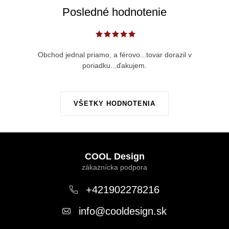
Posledné hodnotenie
Obchod jednal priamo, a férovo...tovar dorazil v
poriadku...ďakujem.
VŠETKY HODNOTENIA
Z
á
COOL Design
p
ä
+421902278216
t
info
@
cooldesign.sk
i