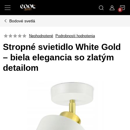
Prejsť
N
na
obsah
Bodové svetlá
K
Neohodnotené
Podrobnosti hodnotenia
Stropné svietidlo White Gold
– biela elegancia so zlatým
detailom