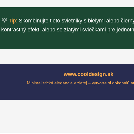
💡
Tip:
Skombinujte tieto svietniky s bielymi alebo čier
kontrastný efekt, alebo so zlatými sviečkami pre jednot
www.cooldesign.sk
Minimalistická elegancia v zlatej – vytvorte si dokonalú 