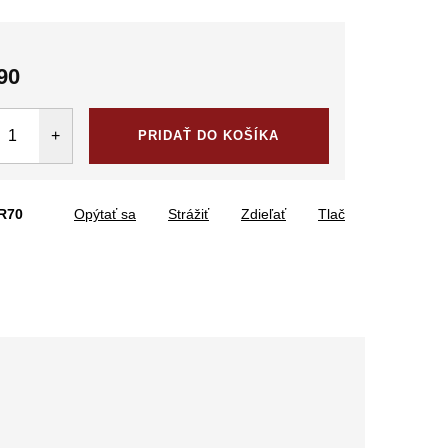
90
tková
PRIDAŤ DO KOŠÍKA
R70
Opýtať sa
Strážiť
Zdieľať
Tlač