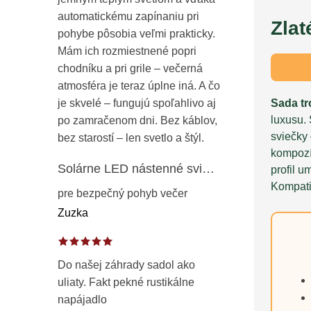
automatickému zapínaniu pri
Zlat
pohybe pôsobia veľmi prakticky.
Mám ich rozmiestnené popri
chodníku a pri grile – večerná
atmosféra je teraz úplne iná. A čo
Sada tr
je skvelé – fungujú spoľahlivo aj
luxusu.
po zamračenom dni. Bez káblov,
sviečky
bez starostí – len svetlo a štýl.
kompozíc
Solárne LED nástenné svietidlo s pohybovým a súmrakovým senzorom – vonkajšie fasádne osvetlenie IP65
profil u
Kompati
pre bezpečný pohyb večer
Zuzka
Do našej záhrady sadol ako
uliaty. Fakt pekné rustikálne
napájadlo