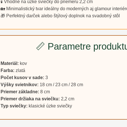
🕯️ Vhodné na úzke sviečky do priemeru 2,2 cm
🏡 Minimalistický tvar ideálny do moderných aj glamour interiér
🎁 Perfektný darček alebo štýlový doplnok na svadobný stôl
📏 Parametre produkt
Materiál:
kov
Farba:
zlatá
Počet kusov v sade:
3
Výšky svietnikov:
18 cm / 23 cm / 28 cm
Priemer základne:
8 cm
Priemer držiaka na sviečku:
2,2 cm
Typ sviečky:
klasické úzke sviečky