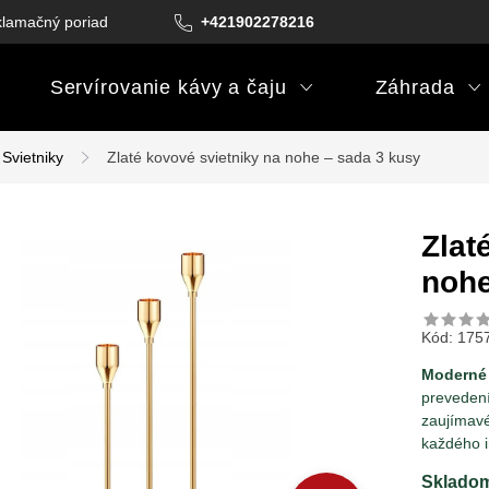
lamačný poriadok
Podmienky darčekových poukazov
+421902278216
Podm
Servírovanie kávy a čaju
Záhrada
Svietniky
Zlaté kovové svietniky na nohe – sada 3 kusy
Zlat
nohe
Kód:
175
Moderné 
prevedení
zaujímav
každého i
Sklado