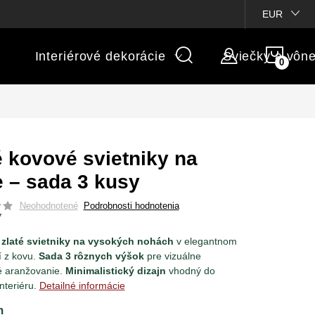
ienky súťaží
Michaelis GARDEN
Vlastné popisy produktov
EUR
NÁK
Interiérové dekorácie
Sviečky a vôn
KOŠÍ
é kovové svietniky na
 – sada 3 kusy
Neohodnotené
Podrobnosti hodnotenia
7
zlaté svietniky na vysokých nohách
v elegantnom
 z kovu.
Sada 3 rôznych výšok
pre vizuálne
é aranžovanie.
Minimalistický dizajn
vhodný do
nteriéru.
Detailné informácie
m