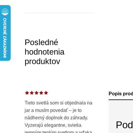
a
n
e
l
Posledné
hodnotenia
produktov
Popis pro
Tieto svetlá som si objednala na
jar a musím povedať – je to
nádherný doplnok do záhrady.
Pod
Vyzerajú elegantne, svietia
jemným teplým svetlom a vďaka