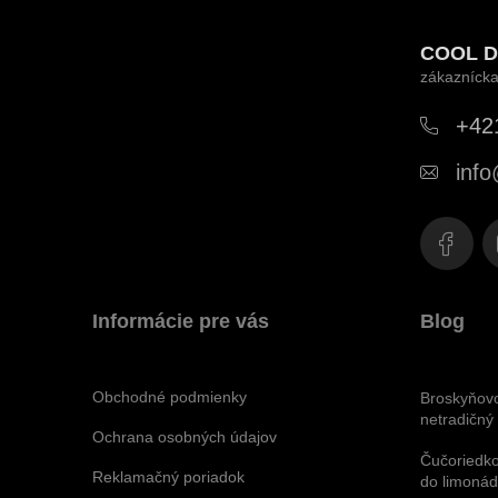
á
COOL D
p
ä
+42
t
info
i
e
Informácie pre vás
Blog
Obchodné podmienky
Broskyňov
netradičný
Ochrana osobných údajov
Čučoriedko
Reklamačný poriadok
do limonád,