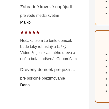
Záhradné kovové napájadlo pre vtáky 8 cm / 104 cm – dekorácia z patinovanej ocele v prírodnej hrdzi
pre vodu medzi kvetmi
Majko
Nečakal som že tento domček
bude taký robustný a ťažký.
Vidno že je z kvalitného dreva a
dcéra bola nadšená. Odporúčam
Drevený domček pre ježa – záhradný úkryt z opaľovaného dreva s vodoodolnou strechou 50 cm
pre pokojné prezimovanie
Dano