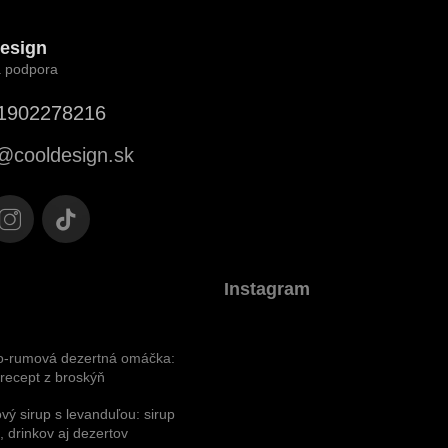
esign
1902278216
@
cooldesign.sk
Instagram
o-rumová dezertná omáčka:
 recept z broskýň
vý sirup s levanduľou: sirup
 drinkov aj dezertov