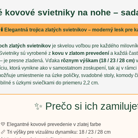
é kovové svietniky na nohe – sad
🕯️ Elegantná trojica zlatých svietnikov – moderný lesk pre k
och zlatých svietnikov
je skvelou voľbou pre každého milovn
 Svietniky sú vyrobené z
kovu v zlatom prevedení
a každá časť
 – je presne zladená. Vďaka
rôznym výškam (18 / 23 / 28 cm)
v
iu, ktorá vynikne ako v samostatnom zoskupení, tak aj v rámci 
možňuje umiestnenie na úzke poličky, svadobné stoly, komody či
bilné s úzkymi sviečkami do priemeru 2,2 cm.
✨ Prečo si ich zamiluje
💛 Elegantné kovové prevedenie v zlatej farbe
📏 Tri výšky pre vizuálnu dynamiku: 18 / 23 / 28 cm