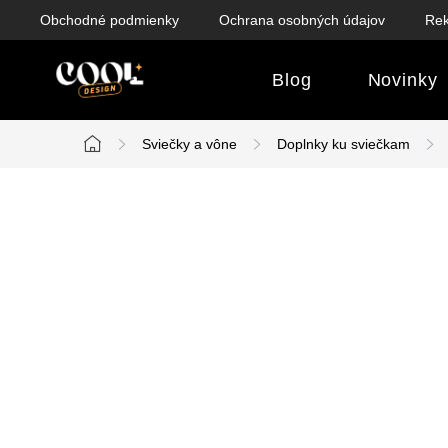
Prejsť
Obchodné podmienky
Ochrana osobných údajov
Rek
na
obsah
Blog
Novinky
Sviečky a vône
Doplnky ku sviečkam
Domov
B
o
č
n
ý
p