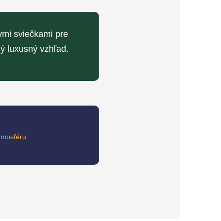
nymi sviečkami pre
ný luxusný vzhľad.
atmosféru