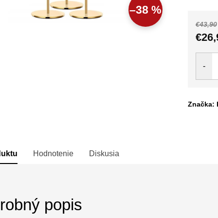
–38 %
€43,90
€26,
Jedno
cena:
Značka: 
duktu
Hodnotenie
Diskusia
robný popis