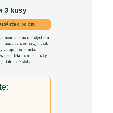
a 3 kusy
aždý stôl či poličku
íka minimalizmu s nádychom
 – podstava, noha aj držiak
ytvárajú harmonickú
väčšej dekorácie. Ich úzky
 jedálenské stoly.
te: