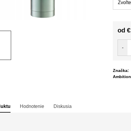
od
€
Jedno
cena:
Značka:
Ambition
duktu
Hodnotenie
Diskusia