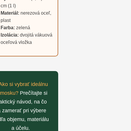
cm (1 l)
Materiál:
nerezová oceľ,
plast
Farba:
zelená
Izolácia:
dvojitá vákuová
oceľová vložka
Ako si vybrať ideálnu
rmosku?
Prečítajte si
aktický návod, na čo
 zamerať pri výbere
ľa objemu, materiálu
a účelu.