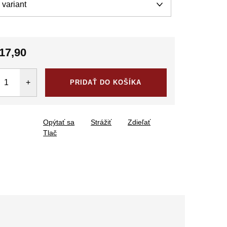
17,90
tková
PRIDAŤ DO KOŠÍKA
Opýtať sa
Strážiť
Zdieľať
Tlač