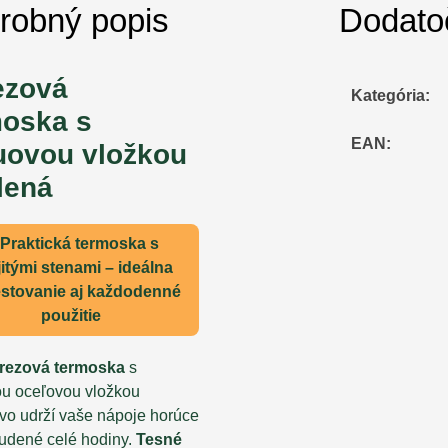
robný popis
Dodato
ezová
Kategória
:
moska s
EAN
:
uovou vložkou
lená
Praktická termoska s
itými stenami – ideálna
estovanie aj každodenné
použitie
erezová termoska
s
u oceľovou vložkou
ivo udrží vaše nápoje horúce
tudené celé hodiny.
Tesné