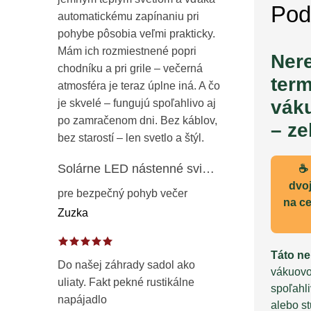
Pod
automatickému zapínaniu pri
pohybe pôsobia veľmi prakticky.
Mám ich rozmiestnené popri
Ner
chodníku a pri grile – večerná
ter
atmosféra je teraz úplne iná. A čo
vák
je skvelé – fungujú spoľahlivo aj
po zamračenom dni. Bez káblov,
– ze
bez starostí – len svetlo a štýl.
Solárne LED nástenné svietidlo s pohybovým a súmrakovým senzorom – vonkajšie fasádne osvetlenie IP65
☕ 
dvoj
pre bezpečný pohyb večer
na c
Zuzka
Táto n
Do našej záhrady sadol ako
vákuovo
uliaty. Fakt pekné rustikálne
spoľahl
napájadlo
alebo s