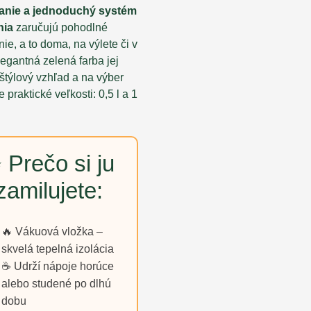
anie a jednoduchý systém
nia
zaručujú pohodlné
ie, a to doma, na výlete či v
legantná zelená farba jej
štýlový vzhľad a na výber
 praktické veľkosti: 0,5 l a 1
 Prečo si ju
zamilujete:
🔥 Vákuová vložka –
skvelá tepelná izolácia
☕ Udrží nápoje horúce
alebo studené po dlhú
dobu