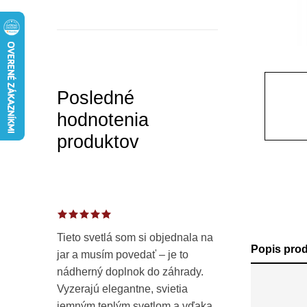
a
n
e
l
Posledné
hodnotenia
produktov
Tieto svetlá som si objednala na
Popis pro
jar a musím povedať – je to
nádherný doplnok do záhrady.
Vyzerajú elegantne, svietia
jemným teplým svetlom a vďaka