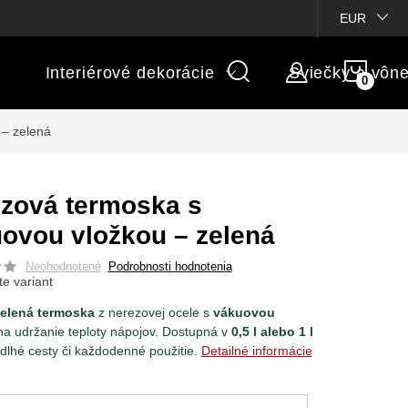
ienky súťaží
Michaelis GARDEN
Vlastné popisy produktov
EUR
NÁK
Interiérové dekorácie
Sviečky a vôn
KOŠÍ
 – zelená
zová termoska s
ovou vložkou – zelená
Neohodnotené
Podrobnosti hodnotenia
te variant
zelená termoska
z nerezovej ocele s
vákuovou
a udržanie teploty nápojov. Dostupná v
0,5 l alebo 1 l
 dlhé cesty či každodenné použitie.
Detailné informácie