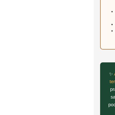
✨
te
pr
sa
pod