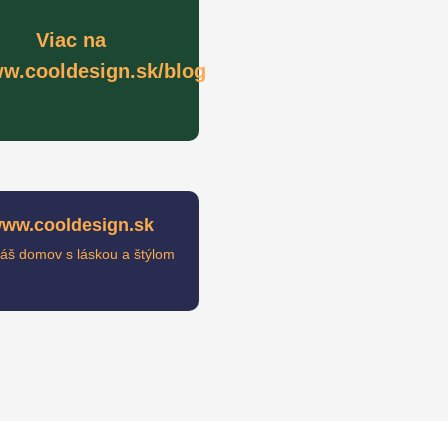
Viac na
w.cooldesign.sk/blog
ww.cooldesign.sk
váš domov s láskou a štýlom