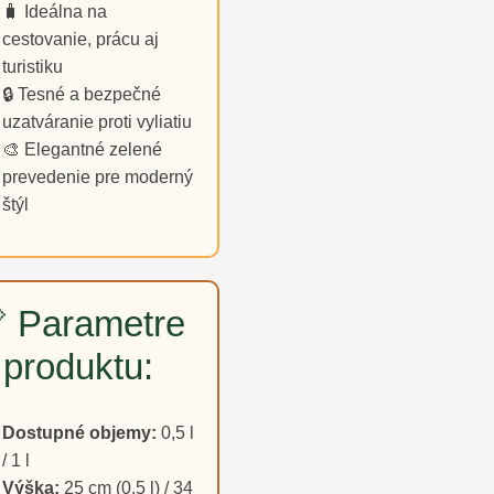
🧳 Ideálna na
cestovanie, prácu aj
turistiku
🔒 Tesné a bezpečné
uzatváranie proti vyliatiu
🎨 Elegantné zelené
prevedenie pre moderný
štýl
 Parametre
produktu:
Dostupné objemy:
0,5 l
/ 1 l
Výška:
25 cm (0,5 l) / 34