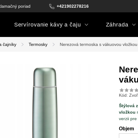
lamačný poriadok
Podmienky darčekových poukazov
+421902278216
Podm
Servírovanie kávy a čaju
Záhrada
a čajníky
Termosky
Nerezová termoska s vákuovou vložkou
Nere
váku
Kód:
Zvoľ
Štýlová 
vložkou
n
verzii pre
Objem