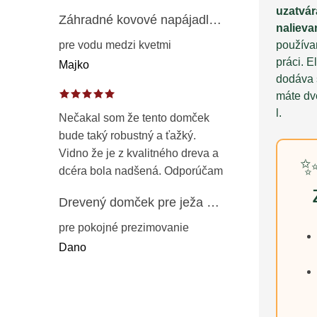
uzatvár
Záhradné kovové napájadlo pre vtáky 8 cm / 104 cm – dekorácia z patinovanej ocele v prírodnej hrdzi
nalieva
pre vodu medzi kvetmi
používan
práci. E
Majko
dodáva 
máte dve
l.
Nečakal som že tento domček
bude taký robustný a ťažký.
Vidno že je z kvalitného dreva a
✨
dcéra bola nadšená. Odporúčam
Drevený domček pre ježa – záhradný úkryt z opaľovaného dreva s vodoodolnou strechou 50 cm
pre pokojné prezimovanie
Dano