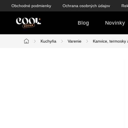
Prejsť
Obchodné podmienky
Ochrana osobných údajov
Rek
na
obsah
Blog
Novinky
Kuchyňa
Varenie
Kanvice, termosky 
Domov
B
o
č
n
ý
p