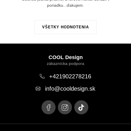
poriadku...ďakujem.
VŠETKY HODNOTENIA
Z
á
COOL Design
p
ä
+421902278216
t
info
@
cooldesign.sk
i
e