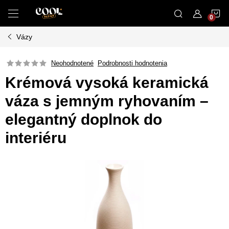
Prejsť
N
na
obsah
Vázy
K
Neohodnotené
Podrobnosti hodnotenia
Krémová vysoká keramická
váza s jemným ryhovaním –
elegantný doplnok do
interiéru