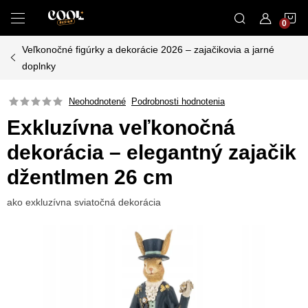
Prejsť
N
na
obsah
Veľkonočné figúrky a dekorácie 2026 – zajačikovia a jarné
K
doplnky
Neohodnotené
Podrobnosti hodnotenia
Exkluzívna veľkonočná
dekorácia – elegantný zajačik
džentlmen 26 cm
ako exkluzívna sviatočná dekorácia