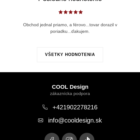
Obchod jednal priamo, a férovo...tovar dorazil v
poriadku...ďakujem.
VŠETKY HODNOTENIA
Z
á
COOL Design
p
ä
+421902278216
t
info
@
cooldesign.sk
i
e