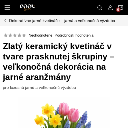
Prejsť
N
na
obsah
Dekoratívne jarné kvetináče – jarná a veľkonočná výzdoba
K
Neohodnotené
Podrobnosti hodnotenia
Zlatý keramický kvetináč v
tvare prasknutej škrupiny –
veľkonočná dekorácia na
jarné aranžmány
pre luxusnú jarnú a veľkonočnú výzdobu