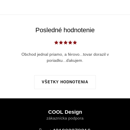
Posledné hodnotenie
Obchod jednal priamo, a férovo...tovar dorazil v
poriadku...ďakujem.
VŠETKY HODNOTENIA
Z
á
COOL Design
p