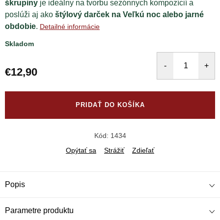
škrupiny
je ideálny na tvorbu sezónnych kompozícií a
poslúži aj ako
štýlový darček na Veľkú noc alebo jarné
obdobie
.
Detailné informácie
Skladom
€12,90
Jednotková
cena:
PRIDAŤ DO KOŠÍKA
Kód:
1434
Opýtať sa
Strážiť
Zdieľať
Popis
Parametre produktu