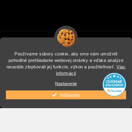
Používame súbory cookie, aby sme vám umožnili
pohodlné prehliadanie webovej stránky a vďaka analýze
Informácie pre vás
neustále zlepšovali jej funkcie, výkon a použiteľnosť.
Viac
informácií
Blog
Nastavenie
Instagram
Súhlasím
Copyright 2026
COOL Design
. Všetky práva vyhradené.
Vytvoril Shoptet