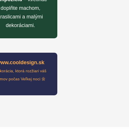
doplňte machom,
kraslicami a malými
dekoráciami.
ww.cooldesign.sk
orácia, ktorá rozžiari váš
mov počas Veľkej noci 🌼