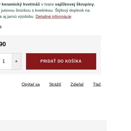
y
keramický kvetináč
v tvare
vajíčkovej škrupiny
,
jutovou šnúrkou s kvetinkou. Štýlový doplnok na
c
aj jarnú výzdobu.
Detailné informácie
m
90
tková
PRIDAŤ DO KOŠÍKA
Opýtať sa
Strážiť
Zdieľať
Tlač