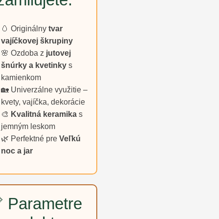
🥚 Originálny
tvar
vajíčkovej škrupiny
🌸 Ozdoba z
jutovej
šnúrky a kvetinky
s
kamienkom
🏡 Univerzálne využitie –
kvety, vajíčka, dekorácie
🎨
Kvalitná keramika
s
jemným leskom
🌿 Perfektné pre
Veľkú
noc a jar
 Parametre