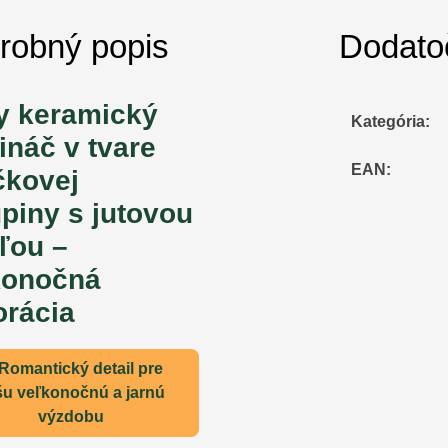
robný popis
Dodato
y keramický
Kategória
:
ináč v tvare
EAN
:
čkovej
piny s jutovou
ľou –
konočná
orácia
 Romantický detail pre
šu veľkonočnú a jarnú
výzdobu