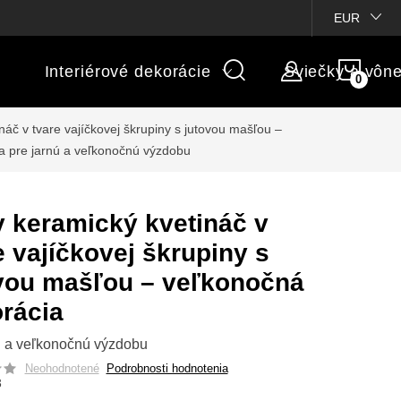
ienky súťaží
Michaelis GARDEN
Vlastné popisy produktov
EUR
NÁK
Interiérové dekorácie
Sviečky a vôn
KOŠÍ
náč v tvare vajíčkovej škrupiny s jutovou mašľou –
ia
pre jarnú a veľkonočnú výzdobu
y keramický kvetináč v
e vajíčkovej škrupiny s
vou mašľou – veľkonočná
rácia
ú a veľkonočnú výzdobu
Neohodnotené
Podrobnosti hodnotenia
3