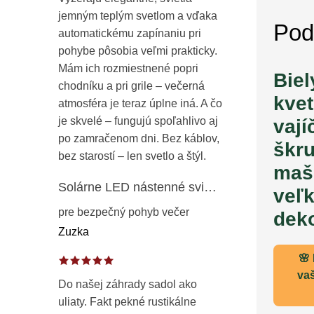
jemným teplým svetlom a vďaka
Pod
automatickému zapínaniu pri
pohybe pôsobia veľmi prakticky.
Mám ich rozmiestnené popri
Biel
chodníku a pri grile – večerná
kvet
atmosféra je teraz úplne iná. A čo
je skvelé – fungujú spoľahlivo aj
vají
po zamračenom dni. Bez káblov,
škru
bez starostí – len svetlo a štýl.
maš
Solárne LED nástenné svietidlo s pohybovým a súmrakovým senzorom – vonkajšie fasádne osvetlenie IP65
veľ
pre bezpečný pohyb večer
dek
Zuzka
🌸
va
Do našej záhrady sadol ako
uliaty. Fakt pekné rustikálne