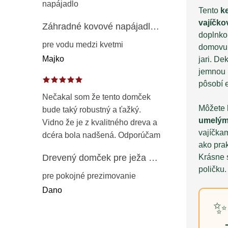
napájadlo
Tento
k
vajíčko
Záhradné kovové napájadlo pre vtáky 8 cm / 104 cm – dekorácia z patinovanej ocele v prírodnej hrdzi
doplnko
pre vodu medzi kvetmi
domovu
Majko
jari. D
jemnou 
pôsobí e
Nečakal som že tento domček
Môžete 
bude taký robustný a ťažký.
umelým
Vidno že je z kvalitného dreva a
vajíčka
dcéra bola nadšená. Odporúčam
ako pra
Krásne 
Drevený domček pre ježa – záhradný úkryt z opaľovaného dreva s vodoodolnou strechou 50 cm
poličku.
pre pokojné prezimovanie
Dano
✨