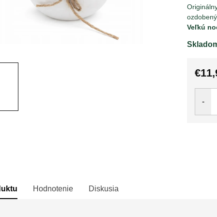
Origináln
ozdobený 
Veľkú no
Sklado
€11,
Jedno
cena:
duktu
Hodnotenie
Diskusia