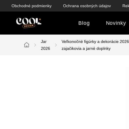
Prejsť
Obchodné podmienky
Ochrana osobných údajov
Rek
na
obsah
Blog
Novinky
Jar
Veľkonočné figúrky a dekorácie 2026
Domov
2026
zajačikovia a jarné doplnky
B
o
č
n
ý
p