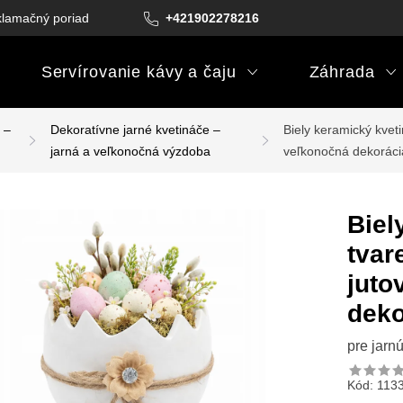
lamačný poriadok
Podmienky darčekových poukazov
+421902278216
Podm
Servírovanie kávy a čaju
Záhrada
 –
Dekoratívne jarné kvetináče –
Biely keramický kveti
jarná a veľkonočná výzdoba
veľkonočná dekorác
Biel
tvar
juto
deko
pre jarn
Kód:
113