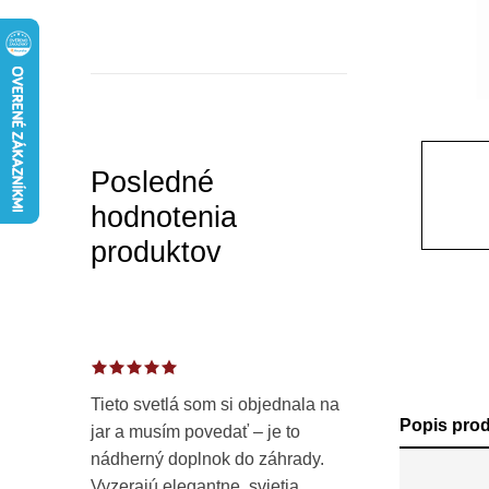
a
n
e
l
Posledné
hodnotenia
produktov
Tieto svetlá som si objednala na
Popis pro
jar a musím povedať – je to
nádherný doplnok do záhrady.
Vyzerajú elegantne, svietia