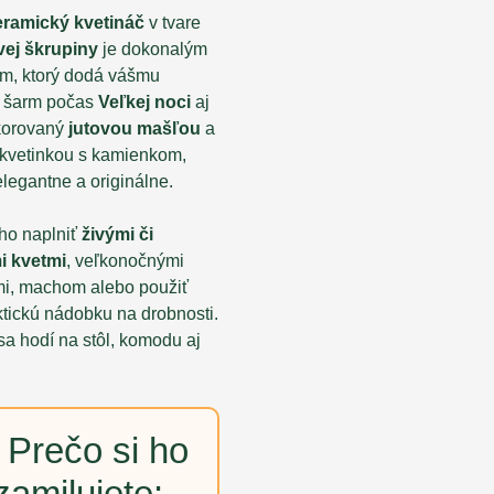
eramický kvetináč
v tvare
vej škrupiny
je dokonalým
m, ktorý dodá vášmu
 šarm počas
Veľkej noci
aj
ekorovaný
jutovou mašľou
a
kvetinkou s kamienkom,
legantne a originálne.
ho naplniť
živými či
i kvetmi
, veľkonočnými
mi, machom alebo použiť
ktickú nádobku na drobnosti.
sa hodí na stôl, komodu aj
 Prečo si ho
zamilujete: