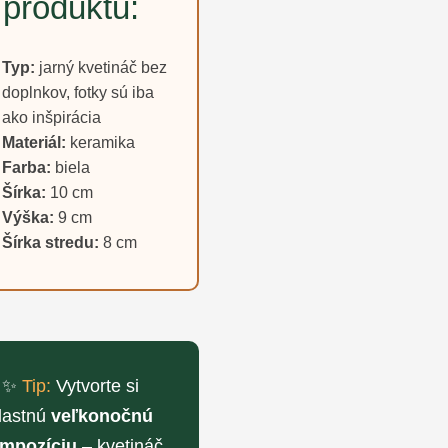
produktu:
Typ:
jarný kvetináč bez
doplnkov, fotky sú iba
ako inšpirácia
Materiál:
keramika
Farba:
biela
Šírka:
10 cm
Výška:
9 cm
Šírka stredu:
8 cm
✨
Tip:
Vytvorte si
lastnú
veľkonočnú
mpozíciu
– kvetináč