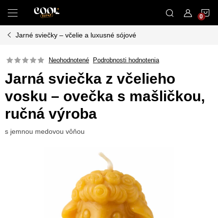
Prejsť
N
na
obsah
Jarné sviečky – včelie a luxusné sójové
K
Neohodnotené
Podrobnosti hodnotenia
Jarná sviečka z včelieho
vosku – ovečka s mašličkou,
ručná výroba
s jemnou medovou vôňou