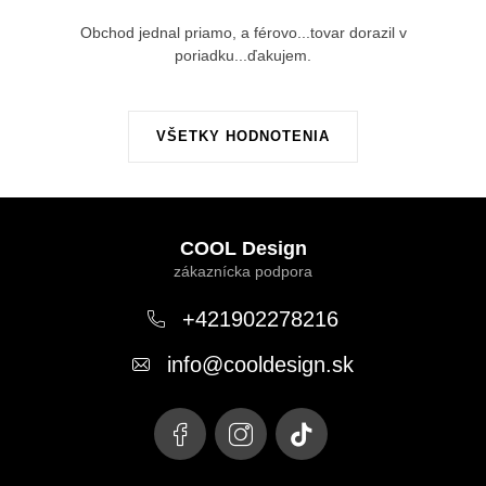
Obchod jednal priamo, a férovo...tovar dorazil v
poriadku...ďakujem.
VŠETKY HODNOTENIA
Z
á
COOL Design
p
ä
+421902278216
t
info
@
cooldesign.sk
i
e