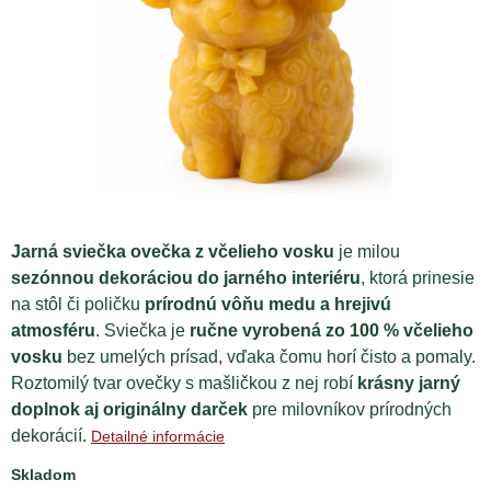
Jarná sviečka ovečka z včelieho vosku
je milou
sezónnou dekoráciou do jarného interiéru
, ktorá prinesie
na stôl či poličku
prírodnú vôňu medu a hrejivú
atmosféru
. Sviečka je
ručne vyrobená zo 100 % včelieho
vosku
bez umelých prísad, vďaka čomu horí čisto a pomaly.
Roztomilý tvar ovečky s mašličkou z nej robí
krásny jarný
doplnok aj originálny darček
pre milovníkov prírodných
dekorácií.
Detailné informácie
Skladom