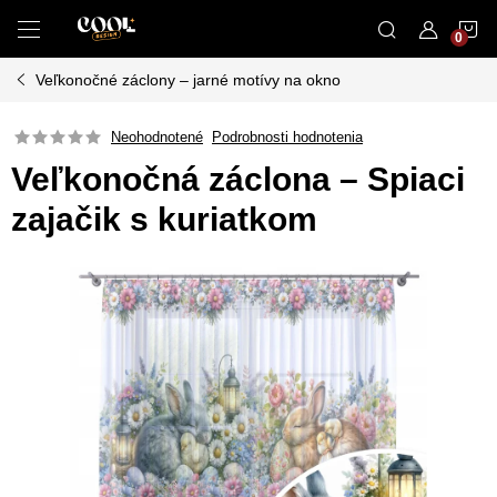
Prejsť
N
na
obsah
Veľkonočné záclony – jarné motívy na okno
K
Neohodnotené
Podrobnosti hodnotenia
Veľkonočná záclona – Spiaci
zajačik s kuriatkom