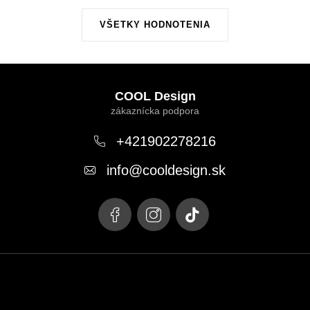
VŠETKY HODNOTENIA
Z
á
COOL Design
p
ä
+421902278216
t
info
@
cooldesign.sk
i
e