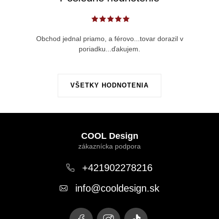
Obchod jednal priamo, a férovo...tovar dorazil v
poriadku...ďakujem.
VŠETKY HODNOTENIA
Z
á
COOL Design
p
ä
+421902278216
t
info
@
cooldesign.sk
i
e