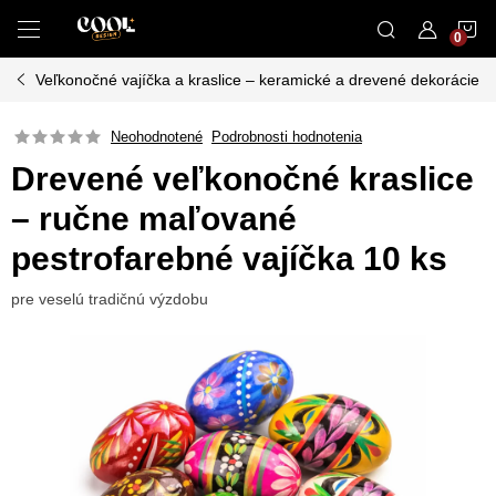
Prejsť
N
na
obsah
Veľkonočné vajíčka a kraslice – keramické a drevené dekorácie
K
Neohodnotené
Podrobnosti hodnotenia
Drevené veľkonočné kraslice
– ručne maľované
pestrofarebné vajíčka 10 ks
pre veselú tradičnú výzdobu