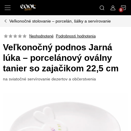
Prejsť
N
na
obsah
Veľkonočné stolovanie – porcelán, šálky a servírovanie
K
Neohodnotené
Podrobnosti hodnotenia
Veľkonočný podnos Jarná
lúka – porcelánový oválny
tanier so zajačikom 22,5 cm
na sviatočné servírovanie dezertov a občerstvenia