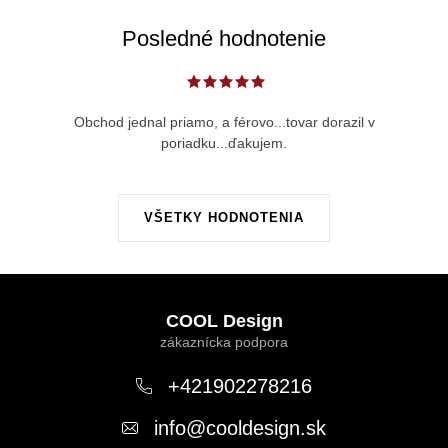
Posledné hodnotenie
Obchod jednal priamo, a férovo...tovar dorazil v
poriadku...ďakujem.
VŠETKY HODNOTENIA
Z
á
COOL Design
p
ä
+421902278216
t
info
@
cooldesign.sk