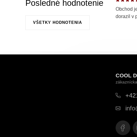
Posledné hodnotenie
Obchod je
dorazil v 
VŠETKY HODNOTENIA
Z
á
COOL D
p
ä
+42
t
info
i
e