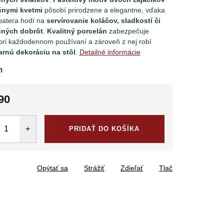
čnymi kvetmi
pôsobí prirodzene a elegantne, vďaka
patera hodí na
servírovanie koláčov, sladkostí či
ných dobrôt
.
Kvalitný porcelán
zabezpečuje
pri každodennom používaní a zároveň z nej robí
arnú dekoráciu na stôl
.
Detailné informácie
m
90
tková
PRIDAŤ DO KOŠÍKA
Opýtať sa
Strážiť
Zdieľať
Tlač