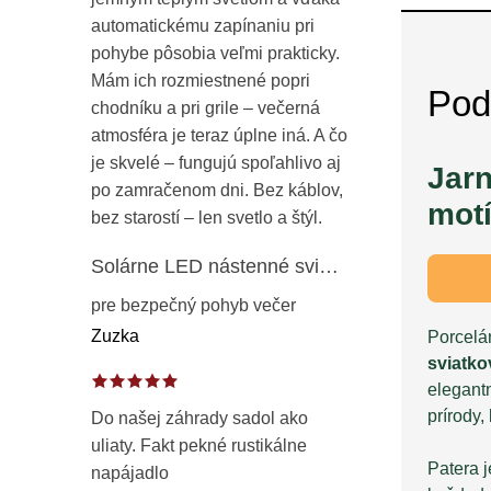
automatickému zapínaniu pri
pohybe pôsobia veľmi prakticky.
Mám ich rozmiestnené popri
Pod
chodníku a pri grile – večerná
atmosféra je teraz úplne iná. A čo
je skvelé – fungujú spoľahlivo aj
Jarn
po zamračenom dni. Bez káblov,
mot
bez starostí – len svetlo a štýl.
Solárne LED nástenné svietidlo s pohybovým a súmrakovým senzorom – vonkajšie fasádne osvetlenie IP65
pre bezpečný pohyb večer
Zuzka
Porcel
sviatko
elegant
prírody,
Do našej záhrady sadol ako
uliaty. Fakt pekné rustikálne
Patera 
napájadlo