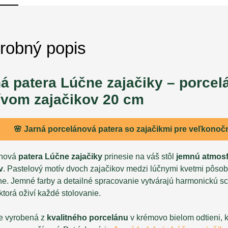
robný popis
á patera Lúčne zajačiky – porcel
ívom zajačikov 20 cm
🌸 Jarná porcelánová patera so zajačikmi pre veľkonočn
ánová
patera Lúčne zajačiky
prinesie na váš stôl
jemnú atmosf
v
. Pastelový motív dvoch zajačikov medzi lúčnymi kvetmi pôsob
ne. Jemné farby a detailné spracovanie vytvárajú harmonickú s
 ktorá oživí každé stolovanie.
je vyrobená z
kvalitného porcelánu
v krémovo bielom odtieni, kt