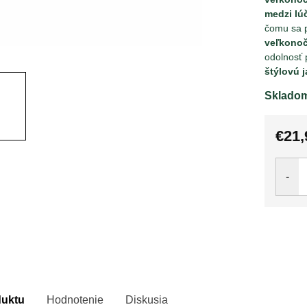
medzi lú
čomu sa 
veľkonoč
odolnosť 
štýlovú j
Sklado
€21,
Jedno
cena:
duktu
Hodnotenie
Diskusia