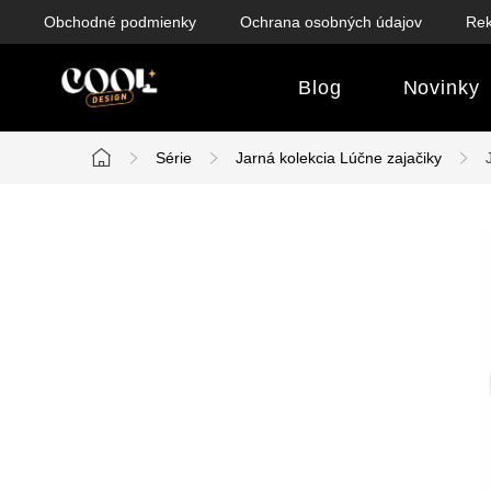
Prejsť
Obchodné podmienky
Ochrana osobných údajov
Rek
na
obsah
Blog
Novinky
Série
Jarná kolekcia Lúčne zajačiky
Domov
B
o
č
n
ý
p