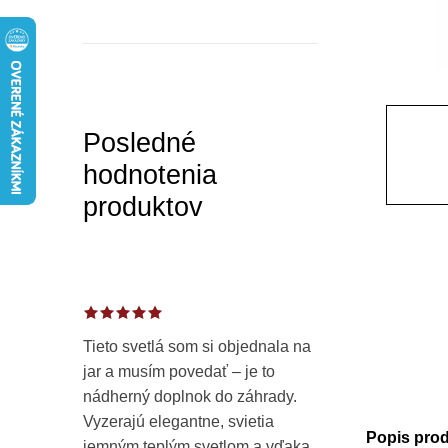
a
n
e
l
Posledné
hodnotenia
produktov
Tieto svetlá som si objednala na
jar a musím povedať – je to
nádherný doplnok do záhrady.
Vyzerajú elegantne, svietia
Popis pro
jemným teplým svetlom a vďaka