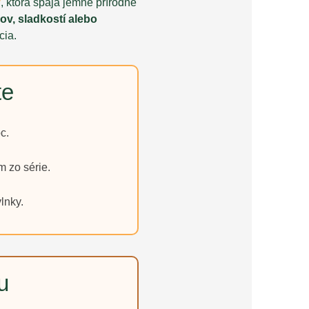
y
, ktorá spája jemné prírodné
ov, sladkostí alebo
cia.
te
c.
m zo série.
lnky.
u