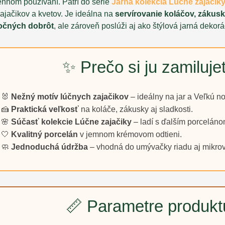
nnom používaní. Patrí do série
Jarná kolekcia Lúčne zajačik
ajačikov a kvetov. Je ideálna na
servírovanie koláčov, zákusk
očných dobrôt
, ale zároveň poslúži aj ako štýlová jarná dekorá
✨ Prečo si ju zamiluje
🐰
Nežný motív lúčnych zajačikov
– ideálny na jar a Veľkú no
🍰
Praktická veľkosť
na koláče, zákusky aj sladkosti.
🌸
Súčasť kolekcie Lúčne zajačiky
– ladí s ďalším porceláno
🤍
Kvalitný porcelán
v jemnom krémovom odtieni.
🧼
Jednoduchá údržba
– vhodná do umývačky riadu aj mikrov
📏 Parametre produkt