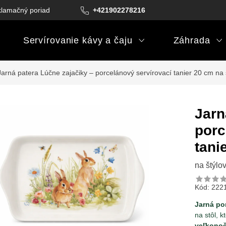
lamačný poriadok
Podmienky darčekových poukazov
+421902278216
Podm
Servírovanie kávy a čaju
Záhrada
Jarná patera Lúčne zajačiky – porcelánový servírovací tanier 20 cm
na 
Jarn
porc
tani
na štýlo
Kód:
222
Jarná po
na stôl, 
veľkonoč