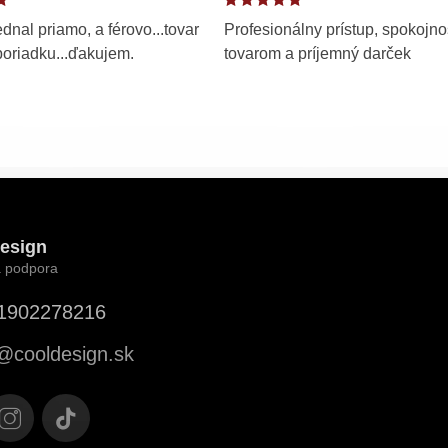
dnal priamo, a férovo...tovar
Profesionálny prístup, spokojno
poriadku...ďakujem.
tovarom a príjemný darček
esign
1902278216
@
cooldesign.sk