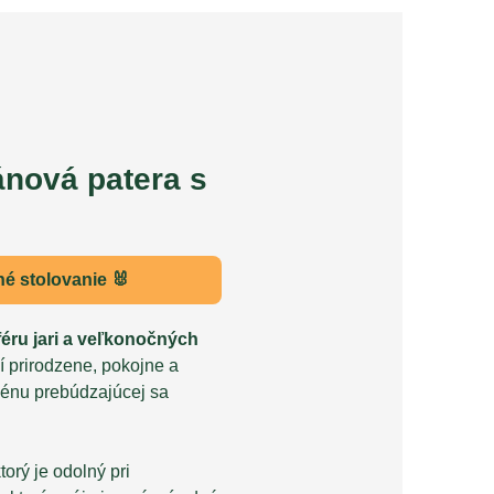
ánová patera s
é stolovanie 🐰
éru jari a veľkonočných
í prirodzene, pokojne a
cénu prebúdzajúcej sa
orý je odolný pri