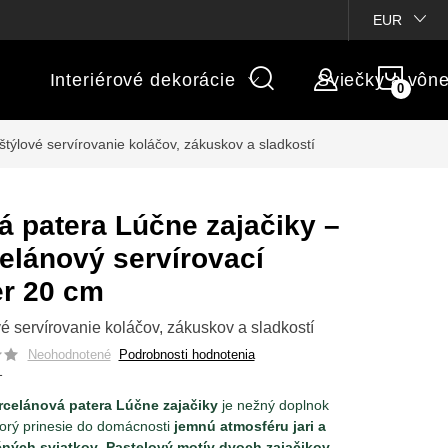
ienky súťaží
Michaelis GARDEN
Vlastné popisy produktov
EUR
NÁK
Interiérové dekorácie
Sviečky a vôn
KOŠÍ
štýlové servírovanie koláčov, zákuskov a sladkostí
á patera Lúčne zajačiky –
elánový servírovací
er 20 cm
vé servírovanie koláčov, zákuskov a sladkostí
Neohodnotené
Podrobnosti hodnotenia
1
rcelánová patera Lúčne zajačiky
je nežný doplnok
ktorý prinesie do domácnosti
jemnú atmosféru jari a
ných sviatkov
.
Pastelový motív dvoch zajačikov