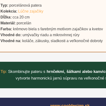
Typ:
porcelánová patera
Kolekcia:
Lúčne zajačiky
Dĺžka:
cca 20 cm
Materiál:
porcelán
Farba:
krémovo biela s farebným motívom zajačikov a kvetov
Vhodné do:
umývačky riadu a mikrovlnnej rúry
Vhodné na:
koláče, zákusky, sladkosti a veľkonočné dobroty

Tip:
Skombinujte pateru s
hrnčekmi, šálkami alebo kanvic
vytvorte harmonickú jarnú súpravu na veľkonočné s
www.cooldesign.sk