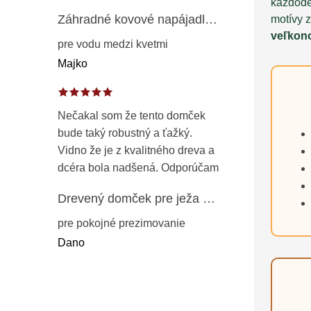
každode
Záhradné kovové napájadlo pre vtáky 8 cm / 104 cm – dekorácia z patinovanej ocele v prírodnej hrdzi
motívy z
veľkon
pre vodu medzi kvetmi
Majko
Nečakal som že tento domček
bude taký robustný a ťažký.
Vidno že je z kvalitného dreva a
dcéra bola nadšená. Odporúčam
Drevený domček pre ježa – záhradný úkryt z opaľovaného dreva s vodoodolnou strechou 50 cm
pre pokojné prezimovanie
Dano