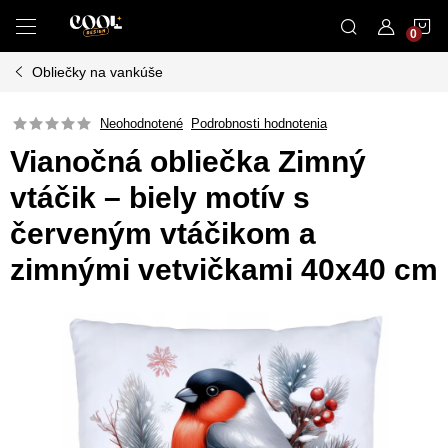
Prejsť
N
na
obsah
Obliečky na vankúše
K
Neohodnotené
Podrobnosti hodnotenia
Vianočná obliečka Zimný
vtáčik – biely motív s
červeným vtáčikom a
zimnými vetvičkami 40x40 cm