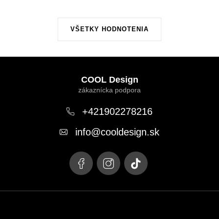
VŠETKY HODNOTENIA
Z
á
COOL Design
p
ä
+421902278216
t
info
@
cooldesign.sk
i
e