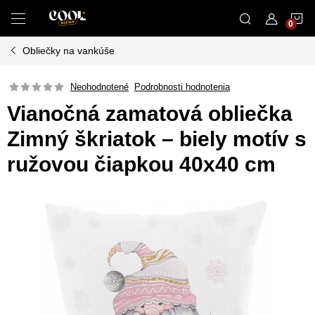
Prejsť
N
na
obsah
Obliečky na vankúše
K
Neohodnotené
Podrobnosti hodnotenia
Vianočná zamatová obliečka
Zimný škriatok – biely motív s
ružovou čiapkou 40x40 cm