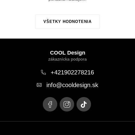
VŠETKY HODNOTENIA
Z
á
COOL Design
p
ä
+421902278216
t
info
@
cooldesign.sk
i
e