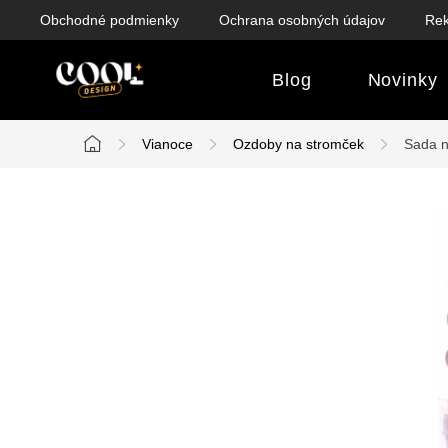
Prejsť
Obchodné podmienky
Ochrana osobných údajov
Rek
na
obsah
Blog
Novinky
Vianoce
Ozdoby na stromček
Sada n
Domov
B
o
č
n
ý
p