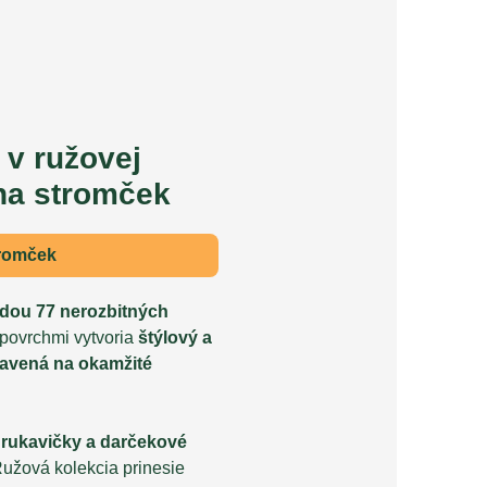
v ružovej
 na stromček
tromček
dou 77 nerozbitných
i povrchmi vytvoria
štýlový a
ravená na okamžité
 rukavičky a darčekové
užová kolekcia prinesie