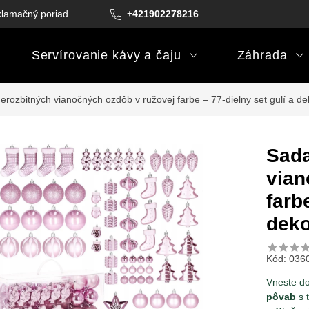
lamačný poriadok
Podmienky darčekových poukazov
+421902278216
Podm
Servírovanie kávy a čaju
Záhrada
erozbitných vianočných ozdôb v ružovej farbe – 77-dielny set gulí a de
Sada
vian
farb
deko
Kód:
036
Vneste d
pôvab
s 