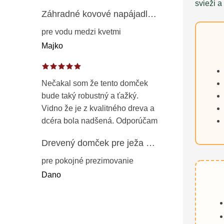
svieži a
Záhradné kovové napájadlo pre vtáky 8 cm / 104 cm – dekorácia z patinovanej ocele v prírodnej hrdzi
pre vodu medzi kvetmi
Majko
Nečakal som že tento domček
bude taký robustný a ťažký.
Vidno že je z kvalitného dreva a
dcéra bola nadšená. Odporúčam
Drevený domček pre ježa – záhradný úkryt z opaľovaného dreva s vodoodolnou strechou 50 cm
pre pokojné prezimovanie
Dano