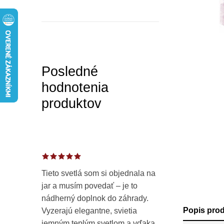
a
n
e
l
Posledné
hodnotenia
produktov
Tieto svetlá som si objednala na
jar a musím povedať – je to
nádherný doplnok do záhrady.
Popis pro
Vyzerajú elegantne, svietia
jemným teplým svetlom a vďaka