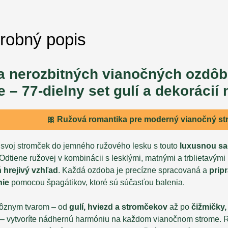
robný popis
 nerozbitných vianočných ozdôb 
e – 77-dielny set gulí a dekorácií
🎀 Ružová romantika pre moderný vianočný s
 svoj stromček do jemného ružového lesku s touto
luxusnou sa
 Odtiene ružovej v kombinácii s lesklými, matnými a trblietavým
 hrejivý vzhľad
. Každá ozdoba je precízne spracovaná a
prip
nie
pomocou špagátikov, ktoré sú súčasťou balenia.
ôznym tvarom – od
gulí, hviezd a stromčekov
až po
čižmičky,
– vytvoríte nádhernú harmóniu na každom vianočnom strome. R