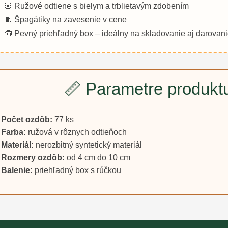
🌸 Ružové odtiene s bielym a trblietavým zdobením
🧵 Špagátiky na zavesenie v cene
🧰 Pevný priehľadný box – ideálny na skladovanie aj darovan
📏 Parametre produkt
Počet ozdôb:
77 ks
Farba:
ružová v rôznych odtieňoch
Materiál:
nerozbitný syntetický materiál
Rozmery ozdôb:
od 4 cm do 10 cm
Balenie:
priehľadný box s rúčkou