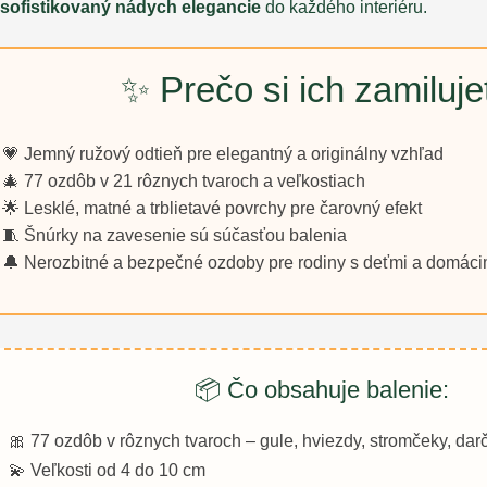
sofistikovaný nádych elegancie
do každého interiéru.
✨ Prečo si ich zamiluje
💗 Jemný ružový odtieň pre elegantný a originálny vzhľad
🎄 77 ozdôb v 21 rôznych tvaroch a veľkostiach
🌟 Lesklé, matné a trblietavé povrchy pre čarovný efekt
🧵 Šnúrky na zavesenie sú súčasťou balenia
🔔 Nerozbitné a bezpečné ozdoby pre rodiny s deťmi a domáci
📦 Čo obsahuje balenie:
🎀 77 ozdôb v rôznych tvaroch – gule, hviezdy, stromčeky, darč
💫 Veľkosti od 4 do 10 cm