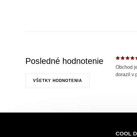
Posledné hodnotenie
Obchod je
dorazil v 
VŠETKY HODNOTENIA
Z
á
COOL D