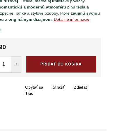
h ružovej
. Lesklé, matné aj trblietavé povrchy
romantickú a modernú atmosféru
plnú tepla a
ezpečné, ľahké a štýlové ozdoby, ktoré
zaujmú svojou
u a originálnym dizajnom
.
Detailné informácie
m
90
tková
PRIDAŤ DO KOŠÍKA
Opýtať sa
Strážiť
Zdieľať
Tlač