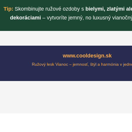
Tip:
Skombinujte ružové ozdoby s
bielymi, zlatými 
dekoráciami
– vytvoríte jemný, no luxusný vianočn
www.cooldesign.sk
Ružový lesk Vianoc – jemnosť, štýl a harmónia v jed