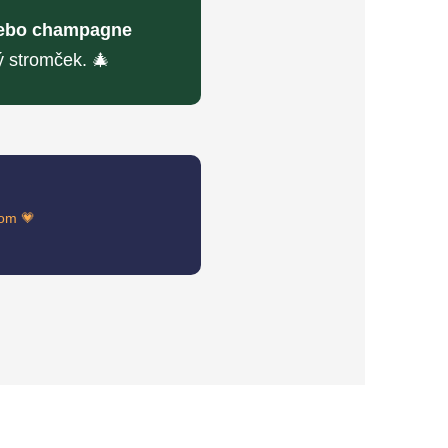
alebo champagne
ý stromček. 🎄
nom 💗