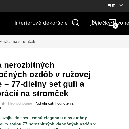
ienky súťaží
Michaelis GARDEN
Vlastné popisy produktov
EUR
NÁK
Interiérové dekorácie
Sviečky a vôn
KOŠÍ
korácií na stromček
 nerozbitných
očných ozdôb v ružovej
e – 77-dielny set gulí a
rácií na stromček
Neohodnotené
Podrobnosti hodnotenia
0
o svojho domova
jemnú eleganciu a sviatočný
touto
sadou 77 nerozbitných vianočných ozdôb v