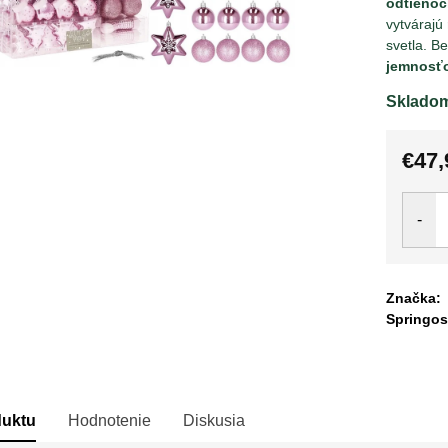
odtieňoc
vytvárajú
svetla. B
jemnosťo
Sklado
€47,
Jedno
cena:
Značka:
Springos
duktu
Hodnotenie
Diskusia