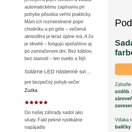
automatickému zapínaniu pri
pohybe pôsobia veľmi prakticky.
Pod
Mám ich rozmiestnené popri
chodníku a pri grile – večerná
atmosféra je teraz úplne iná. A čo
Sada
je skvelé – fungujú spoľahlivo aj
farb
po zamračenom dni. Bez káblov,
bez starostí – len svetlo a štýl.
Solárne LED nástenné svietidlo s pohybovým a súmrakovým senzorom – vonkajšie fasádne osvetlenie IP65
pre bezpečný pohyb večer
Zahaľte
Zuzka
ozdôb
.
zároveň
zavese
Do našej záhrady sadol ako
Vďaka r
uliaty. Fakt pekné rustikálne
balíčky
napájadlo