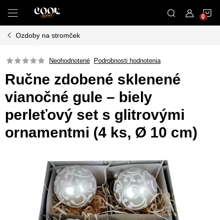
Prejsť
N
na
obsah
Ozdoby na stromček
K
Neohodnotené
Podrobnosti hodnotenia
Ručne zdobené sklenené
vianočné gule – biely
perleťový set s glitrovými
ornamentmi (4 ks, Ø 10 cm)