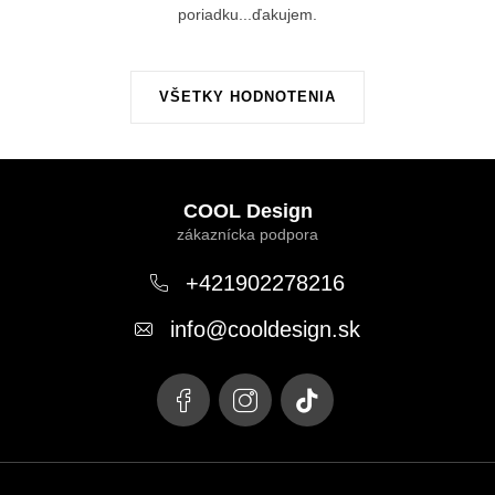
poriadku...ďakujem.
VŠETKY HODNOTENIA
Z
á
COOL Design
p
ä
+421902278216
t
info
@
cooldesign.sk
i
e