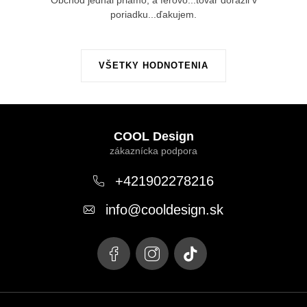
poriadku...ďakujem.
VŠETKY HODNOTENIA
Z
á
COOL Design
p
ä
+421902278216
t
info
@
cooldesign.sk
i
e