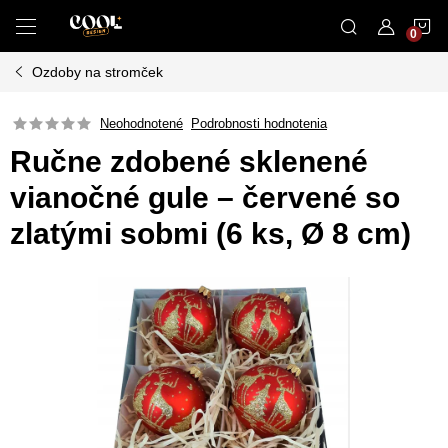
Prejsť
N
na
obsah
Ozdoby na stromček
K
Neohodnotené
Podrobnosti hodnotenia
Ručne zdobené sklenené
vianočné gule – červené so
zlatými sobmi (6 ks, Ø 8 cm)