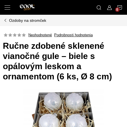
Prejsť
N
na
obsah
Ozdoby na stromček
K
Neohodnotené
Podrobnosti hodnotenia
Ručne zdobené sklenené
vianočné gule – biele s
opálovým leskom a
ornamentom (6 ks, Ø 8 cm)