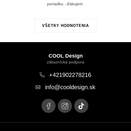
poriadku...ďakujem.
VŠETKY HODNOTENIA
Z
á
COOL Design
p
ä
+421902278216
t
info
@
cooldesign.sk
i
e