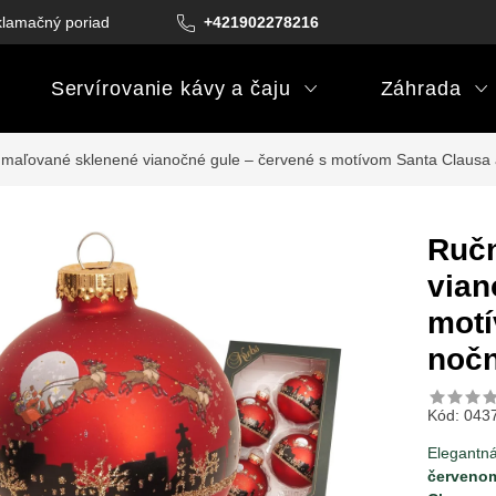
lamačný poriadok
Podmienky darčekových poukazov
+421902278216
Podm
Servírovanie kávy a čaju
Záhrada
maľované sklenené vianočné gule – červené s motívom Santa Clausa a 
Ručn
vian
motí
nočn
Kód:
043
Elegantn
červeno