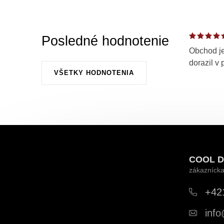
Posledné hodnotenie
Obchod je
dorazil v 
VŠETKY HODNOTENIA
Z
á
COOL D
p
ä
+42
t
info