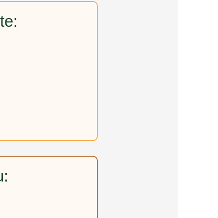
te:
u: