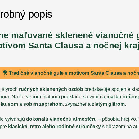
robný popis
ne maľované sklenené vianočné g
tívom Santa Clausa a nočnej kraj
🎅 Tradičné
vianočné gule
s
motívom Santa Clausa a nočne
 štyroch
ručných sklenených ozdôb
predstavuje spojenie kla
ania. Na červenom matnom podklade sa vyníma
maľba nočnej 
Clausom a sobím záprahom
, zvýraznená
zlatým glitrom
.
le vytvárajú
dokonalú vianočnú atmosféru
– pôsobia hrejivo,
 pre
klasické, retro alebo rodinné stromčeky
s dôrazom na aut