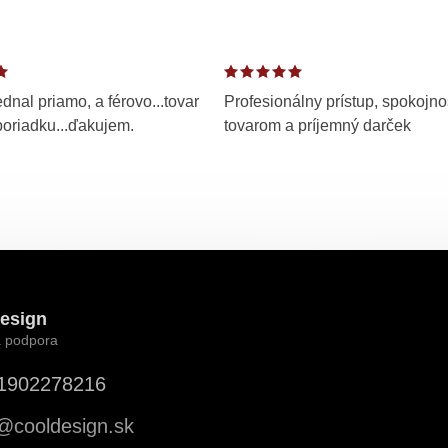
dnal priamo, a férovo...tovar
Profesionálny prístup, spokojno
poriadku...ďakujem.
tovarom a príjemný darček
esign
1902278216
@
cooldesign.sk