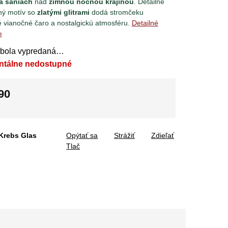
a saniach
nad
zimnou nočnou krajinou
. Detailne
ný motív so
zlatými glitrami
dodá stromčeku
é vianočné čaro a nostalgickú atmosféru.
Detailné
e
 bola vypredaná…
ntálne nedostupné
90
tková
Krebs Glas
Opýtať sa
Strážiť
Zdieľať
Tlač