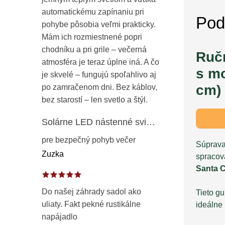
automatickému zapínaniu pri
Pod
pohybe pôsobia veľmi prakticky.
Mám ich rozmiestnené popri
chodníku a pri grile – večerná
Ruč
atmosféra je teraz úplne iná. A čo
s mo
je skvelé – fungujú spoľahlivo aj
cm)
po zamračenom dni. Bez káblov,
bez starostí – len svetlo a štýl.
Solárne LED nástenné svietidlo s pohybovým a súmrakovým senzorom – vonkajšie fasádne osvetlenie IP65
pre bezpečný pohyb večer
Súprava
Zuzka
spracov
Santa 
Do našej záhrady sadol ako
Tieto gu
uliaty. Fakt pekné rustikálne
ideálne
napájadlo