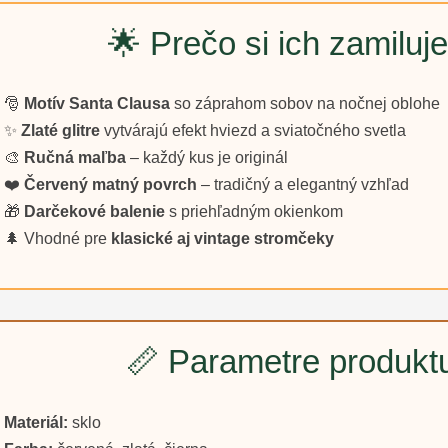
🌟 Prečo si ich zamiluje
🎅
Motív Santa Clausa
so záprahom sobov na nočnej oblohe
✨
Zlaté glitre
vytvárajú efekt hviezd a sviatočného svetla
🎨
Ručná maľba
– každý kus je originál
❤️
Červený matný povrch
– tradičný a elegantný vzhľad
🎁
Darčekové balenie
s priehľadným okienkom
🌲 Vhodné pre
klasické aj vintage stromčeky
📏 Parametre produkt
Materiál:
sklo