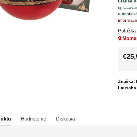
Clausa n
spracova
autentick
informáci
Položka
🔒 Mome
€25,
Jedno
cena:
Značka: 
Lauscha
duktu
Hodnotenie
Diskusia