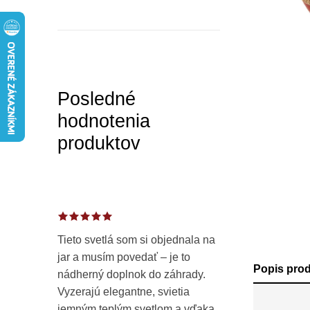
a
n
e
l
Posledné
hodnotenia
produktov
Tieto svetlá som si objednala na
jar a musím povedať – je to
Popis pro
nádherný doplnok do záhrady.
Vyzerajú elegantne, svietia
jemným teplým svetlom a vďaka