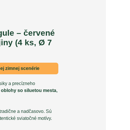
ule – červené
iny (4 ks, Ø 7
j zimnej scenérie
siky a precízneho
oblohy so siluetou mesta,
 tradične a nadčasovo. Sú
entické sviatočné motívy.