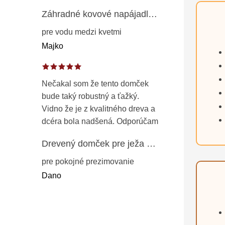
Záhradné kovové napájadlo pre vtáky 8 cm / 104 cm – dekorácia z patinovanej ocele v prírodnej hrdzi
pre vodu medzi kvetmi
Majko
Nečakal som že tento domček
bude taký robustný a ťažký.
Vidno že je z kvalitného dreva a
dcéra bola nadšená. Odporúčam
Drevený domček pre ježa – záhradný úkryt z opaľovaného dreva s vodoodolnou strechou 50 cm
pre pokojné prezimovanie
Dano