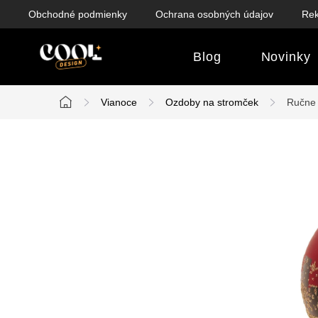
Prejsť
Obchodné podmienky
Ochrana osobných údajov
Rek
na
obsah
Blog
Novinky
Vianoce
Ozdoby na stromček
Ručne 
Domov
B
o
č
n
ý
p