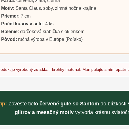
Farba:
červená, zlatá, čierna
Motív:
Santa Claus, soby, zimná nočná krajina
Priemer:
7 cm
Počet kusov v sete:
4 ks
Balenie:
darčeková krabička s okienkom
Pôvod:
ručná výroba v Európe (Poľsko)
rodukt je vyrobený zo
skla
– krehký materiál. Manipulujte s ním opatrn
ip:
Zaveste tieto
červené gule so Santom
do blízkosti 
glitrov a mesačný motív
vytvoria krásnu sviatoč