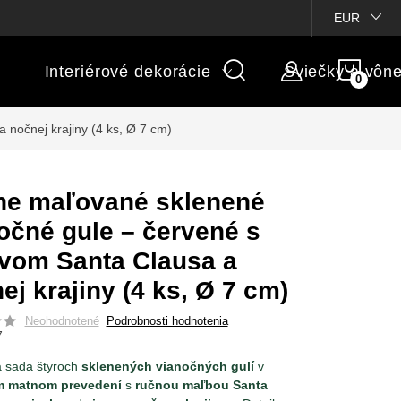
ienky súťaží
Michaelis GARDEN
Vlastné popisy produktov
EUR
NÁK
Interiérové dekorácie
Sviečky a vôn
KOŠÍ
nočnej krajiny (4 ks, Ø 7 cm)
e maľované sklenené
očné gule – červené s
vom Santa Clausa a
ej krajiny (4 ks, Ø 7 cm)
Neohodnotené
Podrobnosti hodnotenia
7
á sada štyroch
sklenených vianočných gulí
v
m matnom prevedení
s
ručnou maľbou Santa