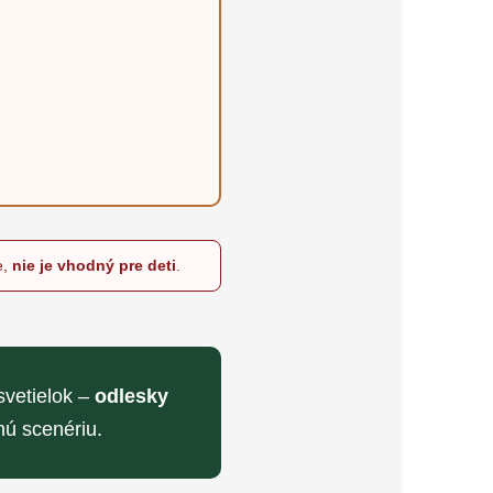
e,
nie je vhodný pre deti
.
svetielok –
odlesky
nú scenériu.