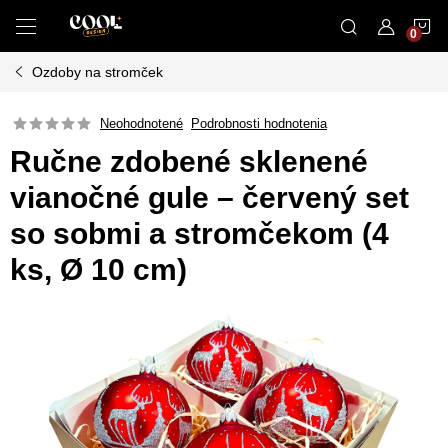
Prejsť
N
na
obsah
Ozdoby na stromček
K
Neohodnotené
Podrobnosti hodnotenia
Ručne zdobené sklenené
vianočné gule – červený set
so sobmi a stromčekom (4
ks, Ø 10 cm)