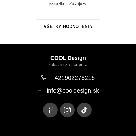
poriadku...ďakujem.
VŠETKY HODNOTENIA
Z
á
COOL Design
p
ä
+421902278216
t
info
@
cooldesign.sk
i
e