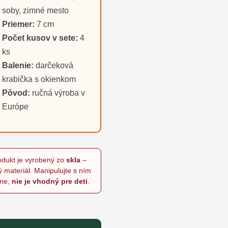
soby, zimné mesto
Priemer:
7 cm
Počet kusov v sete:
4
ks
Balenie:
darčeková
krabička s okienkom
Pôvod:
ručná výroba v
Európe
odukt je vyrobený zo
skla
–
ý materiál. Manipulujte s ním
rne,
nie je vhodný pre deti
.