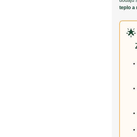
dodajú 
teplo a
🌟