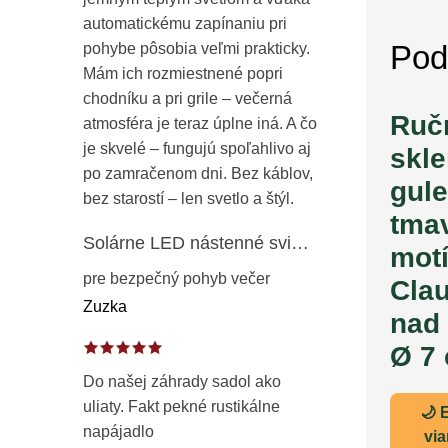
automatickému zapínaniu pri
Pod
pohybe pôsobia veľmi prakticky.
Mám ich rozmiestnené popri
chodníku a pri grile – večerná
Ruč
atmosféra je teraz úplne iná. A čo
je skvelé – fungujú spoľahlivo aj
skl
po zamračenom dni. Bez káblov,
gule
bez starostí – len svetlo a štýl.
tma
Solárne LED nástenné svietidlo s pohybovým a súmrakovým senzorom – vonkajšie fasádne osvetlenie IP65
mot
pre bezpečný pohyb večer
Cla
Zuzka
nad
Ø 7
Do našej záhrady sadol ako
uliaty. Fakt pekné rustikálne
🌙 
napájadlo
vi