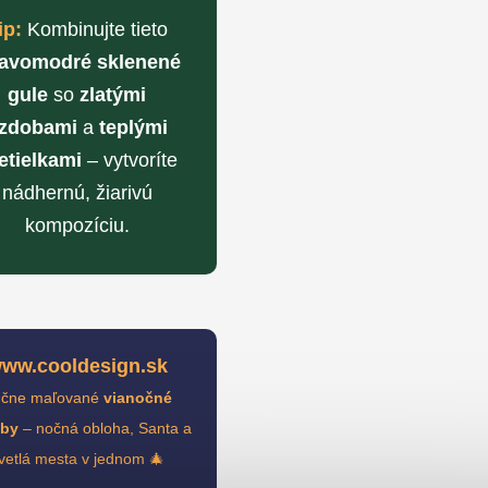
ip:
Kombinujte tieto
avomodré sklenené
gule
so
zlatými
zdobami
a
teplými
etielkami
– vytvoríte
nádhernú, žiarivú
kompozíciu.
ww.cooldesign.sk
čne maľované
vianočné
by
– nočná obloha, Santa a
vetlá mesta v jednom 🎄