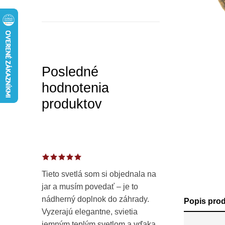
a
n
e
l
Posledné
hodnotenia
produktov
Tieto svetlá som si objednala na
jar a musím povedať – je to
nádherný doplnok do záhrady.
Popis pro
Vyzerajú elegantne, svietia
jemným teplým svetlom a vďaka