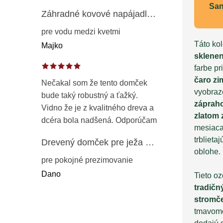
San
Záhradné kovové napájadlo pre vtáky 8 cm / 104 cm – dekorácia z patinovanej ocele v prírodnej hrdzi
pre vodu medzi kvetmi
Táto ko
Majko
sklene
farbe p
čaro zi
Nečakal som že tento domček
vyobra
bude taký robustný a ťažký.
záprah
Vidno že je z kvalitného dreva a
zlatom
dcéra bola nadšená. Odporúčam
mesiaca.
trblieta
Drevený domček pre ježa – záhradný úkryt z opaľovaného dreva s vodoodolnou strechou 50 cm
oblohe.
pre pokojné prezimovanie
Dano
Tieto o
tradičn
stromč
tmavomo