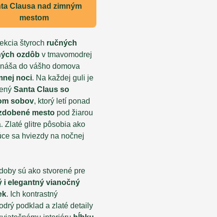
ta Clausa nad zimným
mestom
lekcia štyroch
ručných
ných ozdôb
v tmavomodrej
rináša do vášho domova
mnej noci
. Na každej guli je
zený
Santa Claus so
om sobov
, ktorý letí ponad
 zdobené mesto
pod žiarou
 Zlaté glitre pôsobia ako
júce sa hviezdy na nočnej
zdoby sú ako stvorené pre
ý i elegantný vianočný
ek
. Ich kontrastný
drý podklad a zlaté detaily