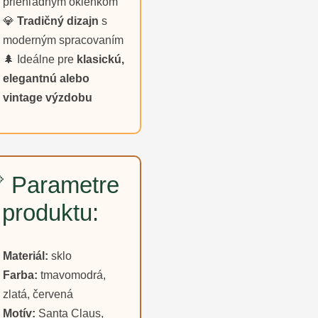
priehľadným okienkom
💎
Tradičný dizajn
s
moderným spracovaním
🌲 Ideálne pre
klasickú,
elegantnú alebo
vintage výzdobu
 Parametre
produktu:
Materiál:
sklo
Farba:
tmavomodrá,
zlatá, červená
Motív:
Santa Claus,