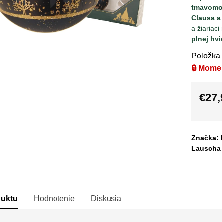
tmavomo
Clausa a
a žiariac
plnej hvi
Položka
🔒 Mome
€27,
Jedno
cena:
Značka: 
Lauscha
duktu
Hodnotenie
Diskusia