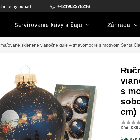
lamačný poriadok
Podmienky darčekových poukazov
+421902278216
Podm
Servírovanie kávy a čaju
Záhrada
maľované sklenené vianočné gule – tmavomodré s motívom Santa Cla
Ručn
vian
s mo
sobo
cm)
Kód:
039
Súprava 