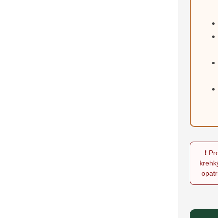
❗ Pr
krehk
opat