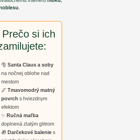
sviatočnému interiéru
hĺbku,
 noblesu
.
 Prečo si ich
zamilujete:
🎅
Santa Claus a soby
na nočnej oblohe nad
mestom
🌌
Tmavomodrý matný
povrch
s hviezdnym
efektom
✨
Ručná maľba
doplnená zlatým glitrom
🎁
Darčekové balenie
s