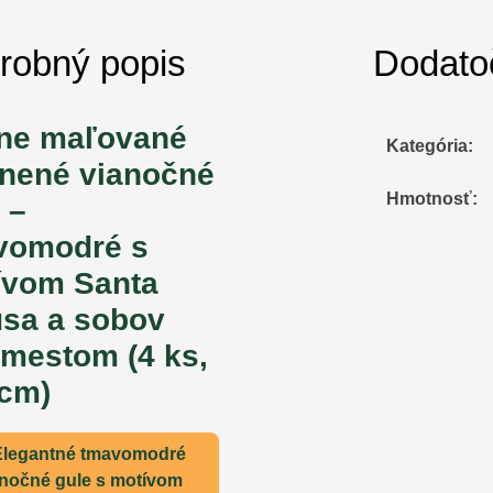
robný popis
Dodato
ne maľované
Kategória
:
enené vianočné
Hmotnosť
:
 –
vomodré s
ívom Santa
usa a sobov
 mestom (4 ks,
 cm)
Elegantné
tmavomodré
anočné gule
s
motívom