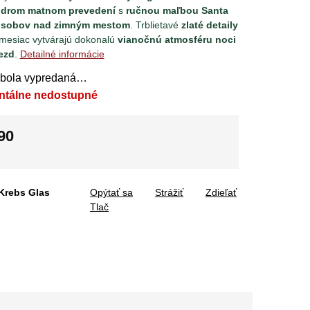
drom matnom prevedení
s
ručnou maľbou Santa
 sobov nad zimným mestom
. Trblietavé
zlaté detaily
i mesiac vytvárajú dokonalú
vianočnú atmosféru noci
ezd
.
Detailné informácie
 bola vypredaná…
ntálne nedostupné
90
tková
Krebs Glas
Opýtať sa
Strážiť
Zdieľať
Tlač