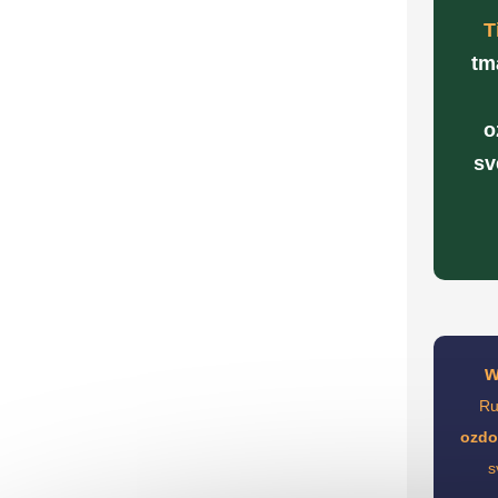
T
tm
o
sv
w
Ru
ozdo
s