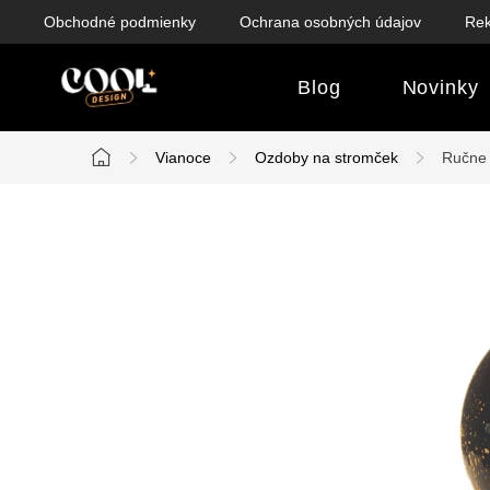
Prejsť
Obchodné podmienky
Ochrana osobných údajov
Rek
na
obsah
Blog
Novinky
Vianoce
Ozdoby na stromček
Ručne 
Domov
B
o
č
n
ý
p