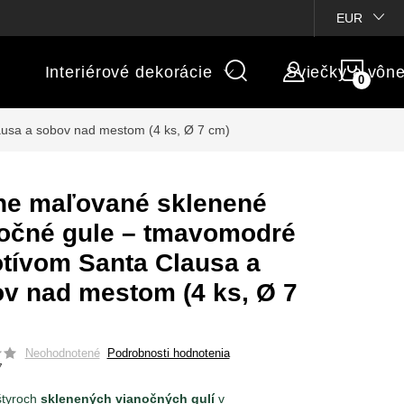
ienky súťaží
Michaelis GARDEN
Vlastné popisy produktov
EUR
NÁK
Interiérové dekorácie
Sviečky a vôn
KOŠÍ
usa a sobov nad mestom (4 ks, Ø 7 cm)
e maľované sklenené
očné gule – tmavomodré
tívom Santa Clausa a
v nad mestom (4 ks, Ø 7
Neohodnotené
Podrobnosti hodnotenia
7
štyroch
sklenených vianočných gulí
v