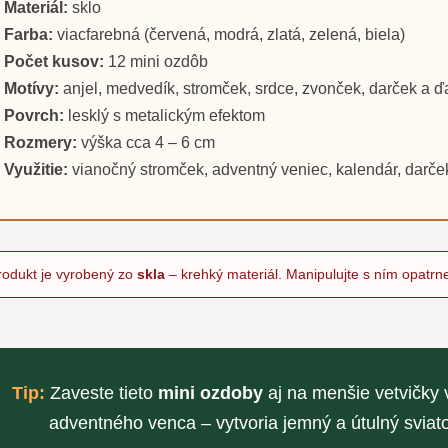
Materiál:
sklo
Farba:
viacfarebná (červená, modrá, zlatá, zelená, biela)
Počet kusov:
12 mini ozdôb
Motívy:
anjel, medvedík, stromček, srdce, zvonček, darček a ď
Povrch:
lesklý s metalickým efektom
Rozmery:
výška cca 4 – 6 cm
Využitie:
vianočný stromček, adventný veniec, kalendár, darč
rodukt je vyrobený zo
skla
– krehký materiál. Manipulujte s ním opatrn
Tip:
Zaveste tieto
mini ozdoby
aj na menšie vetvičky 
adventného venca – vytvoria jemný a útulný sviat