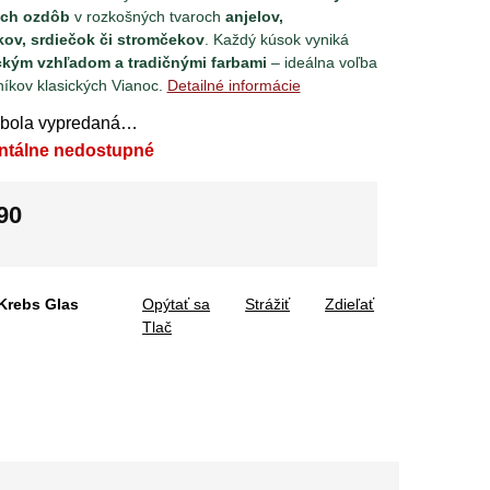
ých ozdôb
v rozkošných tvaroch
anjelov,
ov, srdiečok či stromčekov
. Každý kúsok vyniká
ckým vzhľadom a tradičnými farbami
– ideálna voľba
níkov klasických Vianoc.
Detailné informácie
 bola vypredaná…
ntálne nedostupné
90
tková
Krebs Glas
Opýtať sa
Strážiť
Zdieľať
Tlač