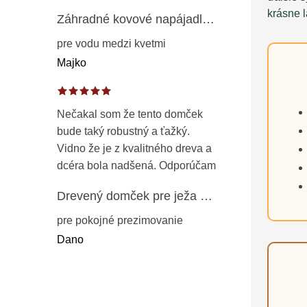
krásne l
Záhradné kovové napájadlo pre vtáky 8 cm / 104 cm – dekorácia z patinovanej ocele v prírodnej hrdzi
pre vodu medzi kvetmi
Majko
Nečakal som že tento domček
bude taký robustný a ťažký.
Vidno že je z kvalitného dreva a
dcéra bola nadšená. Odporúčam
Drevený domček pre ježa – záhradný úkryt z opaľovaného dreva s vodoodolnou strechou 50 cm
pre pokojné prezimovanie
Dano