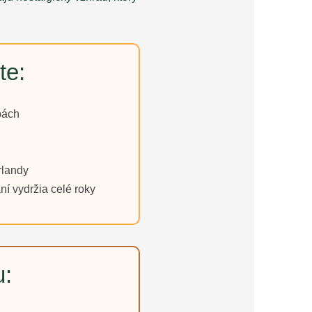
te:
bách
rlandy
í vydržia celé roky
u: