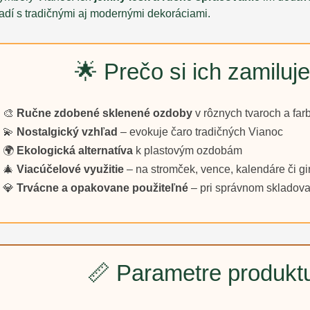
adí s tradičnými aj modernými dekoráciami.
🌟 Prečo si ich zamiluje
🎨
Ručne zdobené sklenené ozdoby
v rôznych tvaroch a far
💫
Nostalgický vzhľad
– evokuje čaro tradičných Vianoc
🌍
Ekologická alternatíva
k plastovým ozdobám
🎄
Viacúčelové využitie
– na stromček, vence, kalendáre či gi
💎
Trvácne a opakovane použiteľné
– pri správnom skladovan
📏 Parametre produkt