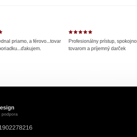
dnal priamo, a férovo...tovar
Profesionálny prístup, spokojno
poriadku...ďakujem.
tovarom a príjemný darček
esign
1902278216