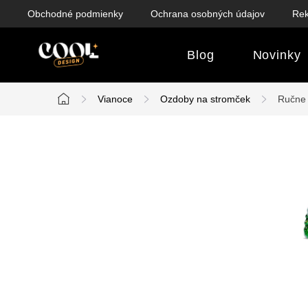
Prejsť
Obchodné podmienky
Ochrana osobných údajov
Rek
na
obsah
Blog
Novinky
Vianoce
Ozdoby na stromček
Ručne 
Domov
B
o
č
n
ý
p