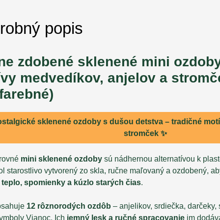
robný popis
ne zdobené sklenené mini ozdoby
vy medvedíkov, anjelov a stromč
farebné)
ostalgické sklenené ozdoby s dušou detstva –
tradičné motí
stromček
✨
arovné
mini sklenené ozdoby
sú nádhernou alternatívou k pla
l starostlivo vytvorený zo skla, ručne maľovaný a ozdobený, ab
a
teplo, spomienky a kúzlo starých čias
.
bsahuje
12 rôznorodých ozdôb
– anjelikov, srdiečka, darčeky
symboly Vianoc. Ich
jemný lesk a ručné spracovanie
im dodáva