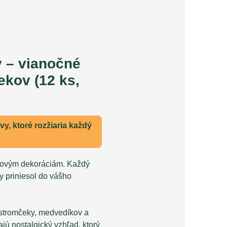
 – vianočné
ekov (12 ks,
vy, ktoré rozžiaria každý
stovým dekoráciám. Každý
y priniesol do vášho
, stromčeky, medvedíkov a
jú nostalgický vzhľad, ktorý