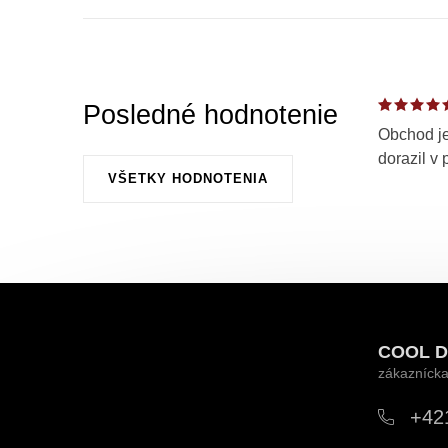
Posledné hodnotenie
Obchod je
dorazil v 
VŠETKY HODNOTENIA
Z
á
COOL D
p
ä
+42