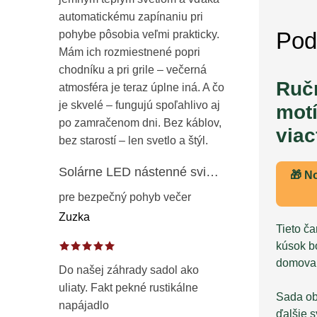
automatickému zapínaniu pri
Pod
pohybe pôsobia veľmi prakticky.
Mám ich rozmiestnené popri
chodníku a pri grile – večerná
Ruč
atmosféra je teraz úplne iná. A čo
je skvelé – fungujú spoľahlivo aj
motí
po zamračenom dni. Bez káblov,
viac
bez starostí – len svetlo a štýl.
Solárne LED nástenné svietidlo s pohybovým a súmrakovým senzorom – vonkajšie fasádne osvetlenie IP65
🎁 N
pre bezpečný pohyb večer
Zuzka
Tieto č
kúsok bo
domov
Do našej záhrady sadol ako
uliaty. Fakt pekné rustikálne
Sada o
napájadlo
ďalšie 