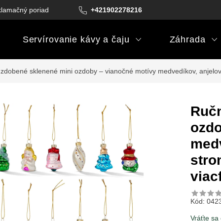
lamačný poriadok
Podmienky darčekových poukazov
+421902278216
Podm
Servírovanie kávy a čaju
Záhrada
zdobené sklenené mini ozdoby – vianočné motívy medvedíkov, anjelov 
Ručn
ozdo
medv
stro
viac
Kód:
042
Vráťte sa