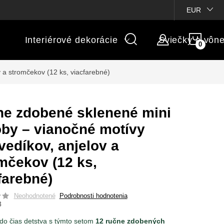
ienky súťaží
Michaelis GARDEN
Vlastné popisy produktov
EUR
NÁK
Interiérové dekorácie
Sviečky a vôn
KOŠÍ
a stromčekov (12 ks, viacfarebné)
e zdobené sklenené mini
by – vianočné motívy
edíkov, anjelov a
mčekov (12 ks,
farebné)
Neohodnotené
Podrobnosti hodnotenia
3
 do čias detstva s týmto setom
12 ručne zdobených