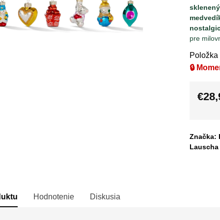
sklenen
medvedík
nostalgi
pre milov
Položka
🔒 Mome
€28,
Jedno
cena:
Značka: 
Lauscha
duktu
Hodnotenie
Diskusia