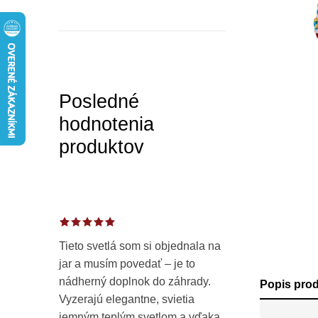
a
n
e
l
Posledné
hodnotenia
produktov
Tieto svetlá som si objednala na
jar a musím povedať – je to
nádherný doplnok do záhrady.
Popis pro
Vyzerajú elegantne, svietia
jemným teplým svetlom a vďaka