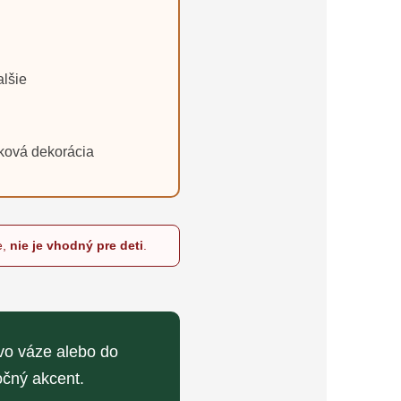
alšie
eková dekorácia
e,
nie je vhodný pre deti
.
vo váze alebo do
očný akcent.