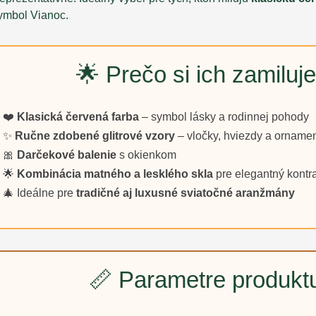
ymbol Vianoc.
🌟 Prečo si ich zamiluje
❤️
Klasická červená farba
– symbol lásky a rodinnej pohody
✨
Ručne zdobené glitrové vzory
– vločky, hviezdy a orname
🎀
Darčekové balenie
s okienkom
🌟
Kombinácia matného a lesklého skla
pre elegantný kontr
🎄 Ideálne pre
tradičné aj luxusné sviatočné aranžmány
📏 Parametre produkt