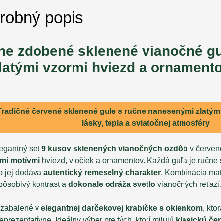
robný popis
ne zdobené sklenené vianočné gu
latými vzormi hviezd a ornamento
Tradičné
červené sklenené gule
s
ručne nanesenými zlatým
lásky, tepla a sviatočnej atmosféry
legantný set
9 kusov sklenených vianočných ozdôb
v červen
ými motívmi
hviezd, vločiek a ornamentov. Každá guľa je ručn
čo jej dodáva
autentický remeselný charakter
. Kombinácia mat
 pôsobivý kontrast a
dokonale odráža svetlo
vianočných reťazí
 zabalené v
elegantnej darčekovej krabičke s okienkom
, kto
eprezentatívne. Ideálny výber pre tých, ktorí milujú
klasickú če