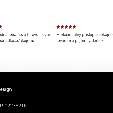
dnal priamo, a férovo...tovar
Profesionálny prístup, spokojno
poriadku...ďakujem.
tovarom a príjemný darček
esign
1902278216