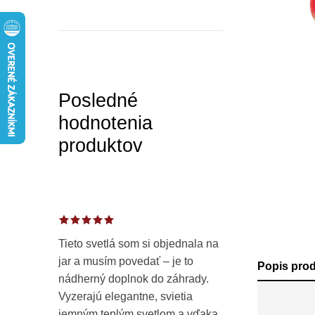
a
n
e
l
Posledné
hodnotenia
produktov
Tieto svetlá som si objednala na
jar a musím povedať – je to
Popis pro
nádherný doplnok do záhrady.
Vyzerajú elegantne, svietia
jemným teplým svetlom a vďaka