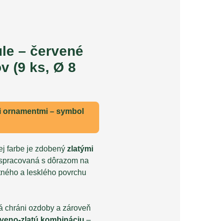
le – červené
v (9 ks, Ø 8
i ornamentmi
– symbol
ej farbe je zdobený
zlatými
e spracovaná s dôrazom na
ného a lesklého povrchu
.
rá chráni ozdoby a zároveň
rveno-zlatú kombináciu
–