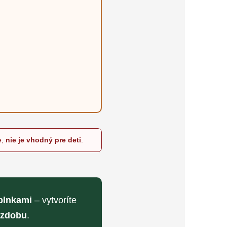
e,
nie je vhodný pre deti
.
plnkami
– vytvoríte
ýzdobu
.