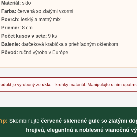
Materiál:
sklo
Farba:
červená so zlatými vzormi
Povrch:
lesklý a matný mix
Priemer:
8 cm
Počet kusov v sete:
9 ks
Balenie:
darčeková krabička s priehľadným okienkom
Pôvod:
ručná výroba v Európe
rodukt je vyrobený zo
skla
– krehký materiál. Manipulujte s ním opatrn
Tip:
Skombinujte
červené sklenené gule
so
zlatými do
hrejivú, elegantnú a noblesnú vianočnú v