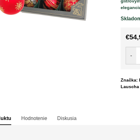
glitrovým
eleganci
Sklado
€54,
Jedno
cena:
Značka: 
Lauscha
duktu
Hodnotenie
Diskusia