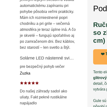
automatickému zapínaniu pri
Pod
pohybe pôsobia veľmi prakticky.
Mám ich rozmiestnené popri
Ruč
chodníku a pri grile – večerná
atmosféra je teraz úplne iná. A čo
so z
je skvelé – fungujú spoľahlivo aj
cm)
po zamračenom dni. Bez káblov,
bez starostí – len svetlo a štýl.
❤️ 
Solárne LED nástenné svietidlo s pohybovým a súmrakovým senzorom – vonkajšie fasádne osvetlenie IP65
pre bezpečný pohyb večer
Tento e
Zuzka
glitrov
detail, 
vytvára
Do našej záhrady sadol ako
uliaty. Fakt pekné rustikálne
Gule sú
napájadlo
pôsobí r