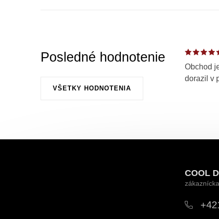
Posledné hodnotenie
Obchod je
dorazil v 
VŠETKY HODNOTENIA
Z
á
COOL D
p
ä
+42