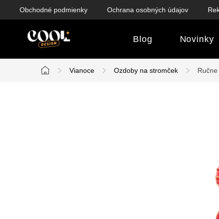
Prejsť
Obchodné podmienky
Ochrana osobných údajov
Rek
na
obsah
Blog
Novinky
Vianoce
Ozdoby na stromček
Ručne 
Domov
B
o
č
n
ý
p