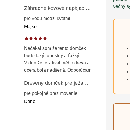
večný s
Záhradné kovové napájadlo pre vtáky 8 cm / 104 cm – dekorácia z patinovanej ocele v prírodnej hrdzi
pre vodu medzi kvetmi
Majko
Nečakal som že tento domček
bude taký robustný a ťažký.
Vidno že je z kvalitného dreva a
dcéra bola nadšená. Odporúčam
Drevený domček pre ježa – záhradný úkryt z opaľovaného dreva s vodoodolnou strechou 50 cm
pre pokojné prezimovanie
Dano