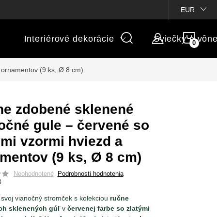
ienky súťaží
Michaelis GARDEN
Vlastné popisy produktov
EUR
NÁK
Interiérové dekorácie
Sviečky a vôn
KOŠÍ
 ornamentov (9 ks, Ø 8 cm)
e zdobené sklenené
očné gule – červené so
ými vzormi hviezd a
mentov (9 ks, Ø 8 cm)
Neohodnotené
Podrobnosti hodnotenia
3
 svoj vianočný stromček s kolekciou
ručne
h sklenených gúľ
v
červenej farbe so zlatými