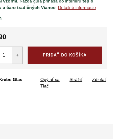
i vzormi
. Každá guľa prináša do interiéru
teplo,
u a čaro tradičných Vianoc
.
Detailné informácie
m
90
tková
PRIDAŤ DO KOŠÍKA
Krebs Glas
Opýtať sa
Strážiť
Zdieľať
Tlač