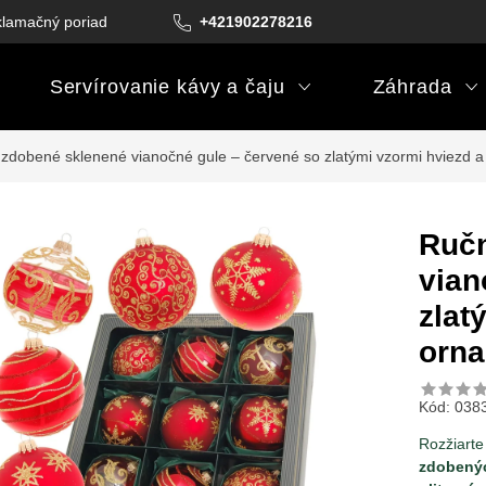
lamačný poriadok
Podmienky darčekových poukazov
+421902278216
Podm
Servírovanie kávy a čaju
Záhrada
zdobené sklenené vianočné gule – červené so zlatými vzormi hviezd a
Ručn
vian
zlat
orna
Kód:
038
Rozžiarte
zdobenýc