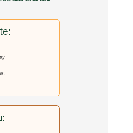
te:
nty
ast
u: