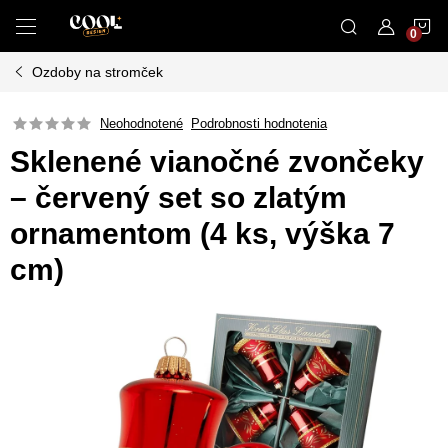
Prejsť
N
na
obsah
Ozdoby na stromček
K
Neohodnotené
Podrobnosti hodnotenia
Sklenené vianočné zvončeky
– červený set so zlatým
ornamentom (4 ks, výška 7
cm)