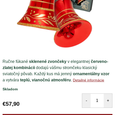
Ručne fúkané
sklenené zvončeky
v elegantnej
červeno-
zlatej kombinácii
dodajú vášmu stromčeku klasický
sviatočný pôvab. Každý kus má jemný
ornamentálny vzor
a vytvára
teplú, vianočnú atmosféru
.
Detailné informácie
Skladom
€57,90
Jednotková