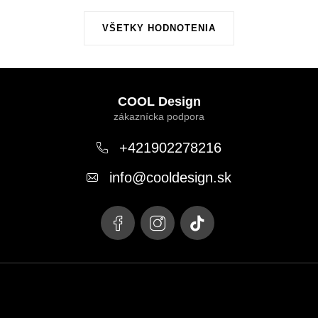
VŠETKY HODNOTENIA
Z
á
COOL Design
p
ä
+421902278216
t
info
@
cooldesign.sk
i
e