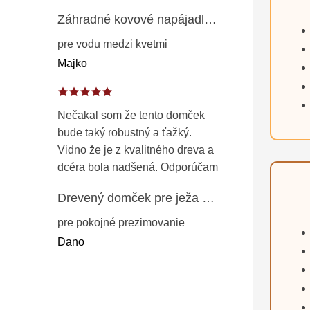
Záhradné kovové napájadlo pre vtáky 8 cm / 104 cm – dekorácia z patinovanej ocele v prírodnej hrdzi
pre vodu medzi kvetmi
Majko
Nečakal som že tento domček
bude taký robustný a ťažký.
Vidno že je z kvalitného dreva a
dcéra bola nadšená. Odporúčam
Drevený domček pre ježa – záhradný úkryt z opaľovaného dreva s vodoodolnou strechou 50 cm
pre pokojné prezimovanie
Dano