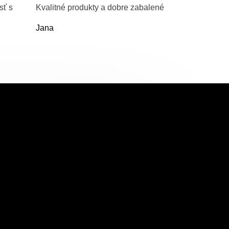
sť s
Kvalitné produkty a dobre zabalené
Jana