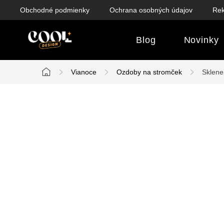
Prejsť
Obchodné podmienky
Ochrana osobných údajov
Rek
na
obsah
Blog
Novinky
Vianoce
Ozdoby na stromček
Sklene
Domov
B
o
č
n
ý
p