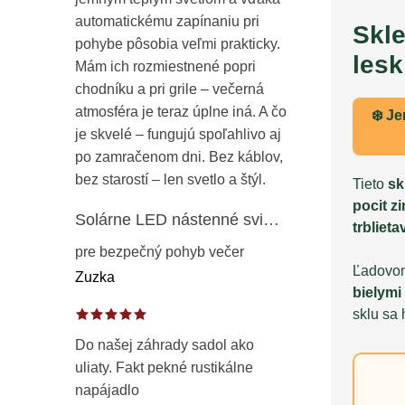
automatickému zapínaniu pri
Skle
pohybe pôsobia veľmi prakticky.
lesk
Mám ich rozmiestnené popri
chodníku a pri grile – večerná
atmosféra je teraz úplne iná. A čo
❄️ J
je skvelé – fungujú spoľahlivo aj
po zamračenom dni. Bez káblov,
bez starostí – len svetlo a štýl.
Tieto
sk
pocit z
Solárne LED nástenné svietidlo s pohybovým a súmrakovým senzorom – vonkajšie fasádne osvetlenie IP65
trbliet
pre bezpečný pohyb večer
Ľadovom
Zuzka
bielymi
sklu sa
Do našej záhrady sadol ako
uliaty. Fakt pekné rustikálne
napájadlo