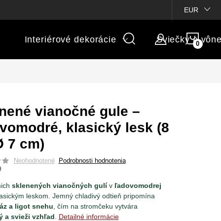
ienky súťaží
Michaelis GARDEN
Vlastné popisy produktov
EUR
NÁK
Interiérové dekorácie
Sviečky a vôn
KOŠÍ
nené vianočné gule –
vomodré, klasický lesk (8
Ø 7 cm)
Neohodnotené
Podrobnosti hodnotenia
9
mich
sklenených vianočných gulí
v
ľadovomodrej
asickým leskom. Jemný chladivý odtieň pripomína
áz a ligot snehu
, čím na stromčeku vytvára
 a svieži vzhľad
.
Detailné informácie