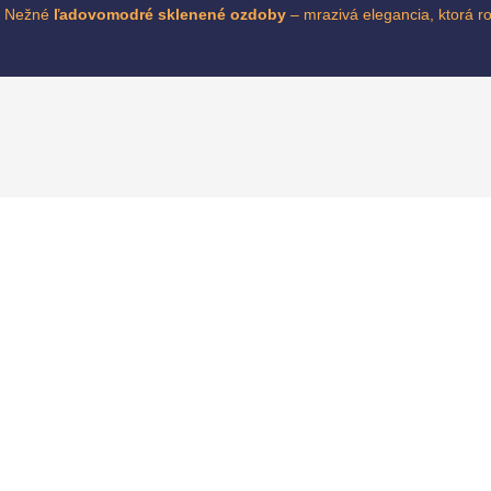
Nežné
ľadovomodré sklenené ozdoby
– mrazivá elegancia, ktorá ro