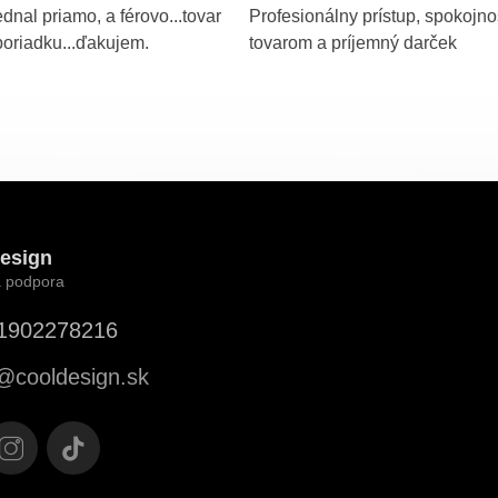
dnal priamo, a férovo...tovar
Profesionálny prístup, spokojno
poriadku...ďakujem.
tovarom a príjemný darček
esign
1902278216
@
cooldesign.sk