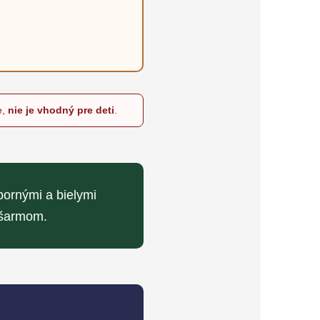
e,
nie je vhodný pre deti
.
bornými a bielymi
šarmom.