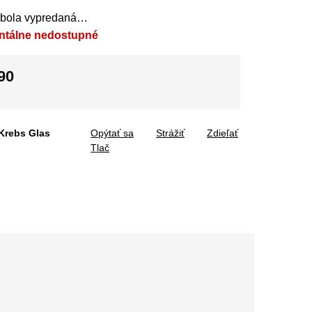
 bola vypredaná…
ntálne nedostupné
90
tková
Krebs Glas
Opýtať sa
Strážiť
Zdieľať
Tlač