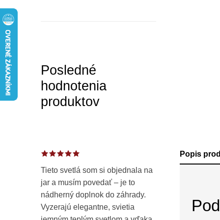
a
n
e
l
Posledné
hodnotenia
produktov
Popis pro
Tieto svetlá som si objednala na
jar a musím povedať – je to
nádherný doplnok do záhrady.
Pod
Vyzerajú elegantne, svietia
jemným teplým svetlom a vďaka