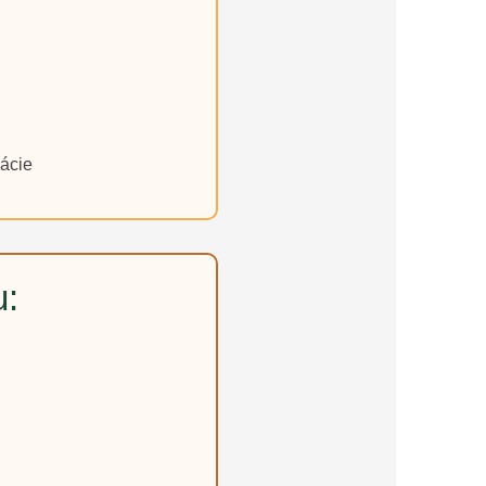
ácie
u: