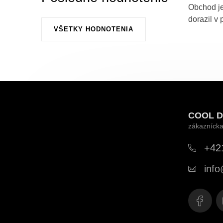
Obchod je
dorazil v 
VŠETKY HODNOTENIA
Z
á
COOL D
p
ä
+42
t
info
i
e