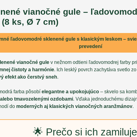
nené vianočné gule – ľadovomodr
 (8 ks, Ø 7 cm)
emné
ľadovomodré sklenené gule
s
klasickým leskom
– svi
prevedení
lenené vianočné gule
v nežnom odtieni ľadovomodrej farby pr
imnej čistoty a harmónie
. Ich lesklý povrch zachytáva svetlo z
avý efekt ako čerstvý sneh
.
odrá farba pôsobí
elegantne a upokojujúco
– skvelo sa kom
 alebo tmavozelenými ozdobami
. Vďaka jednoduchému dizaj
 hodí do
moderných aj klasických vianočných aranžmánov
.
🌟 Prečo si ich zamiluje