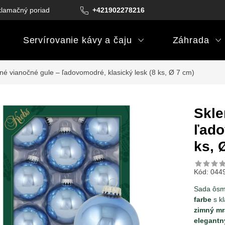
lamačný poriadok
Podmienky darčekových poukazov
+421902278216
Podm
Servírovanie kávy a čaju
Záhrada
né vianočné gule – ľadovomodré, klasický lesk (8 ks, Ø 7 cm)
Skle
ľado
ks, 
Kód:
044
Sada ôs
farbe
s kl
zimný mr
elegantný