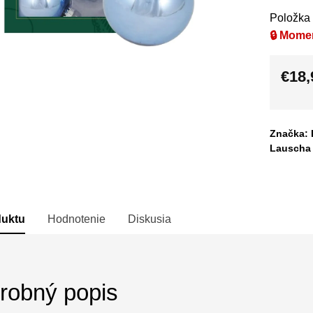
Položka
🔒 Mome
€18,
Jedno
cena:
Značka: 
Lauscha
duktu
Hodnotenie
Diskusia
robný popis