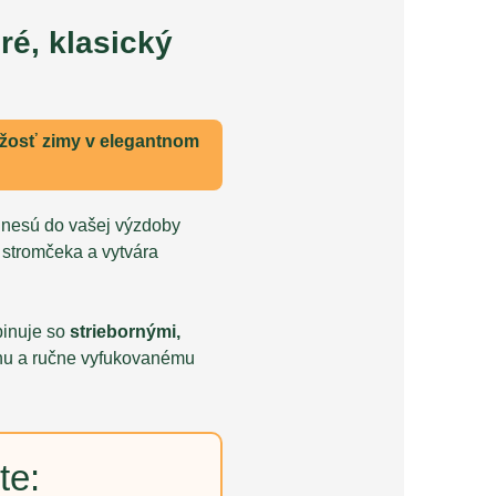
é, klasický
ežosť zimy v elegantnom
inesú do vašej výzdoby
o stromčeka a vytvára
binuje so
striebornými,
nu a ručne vyfukovanému
te: