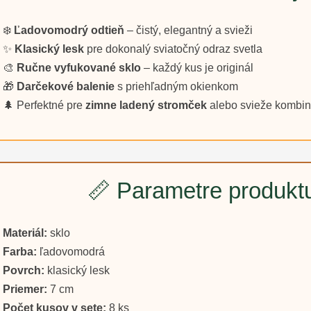
❄️
Ľadovomodrý odtieň
– čistý, elegantný a svieži
✨
Klasický lesk
pre dokonalý sviatočný odraz svetla
🎨
Ručne vyfukované sklo
– každý kus je originál
🎁
Darčekové balenie
s priehľadným okienkom
🌲 Perfektné pre
zimne ladený stromček
alebo svieže kombin
📏 Parametre produkt
Materiál:
sklo
Farba:
ľadovomodrá
Povrch:
klasický lesk
Priemer:
7 cm
Počet kusov v sete:
8 ks