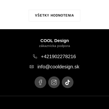
VŠETKY HODNOTENIA
Z
á
COOL Design
p
ä
+421902278216
t
info
@
cooldesign.sk
i
e