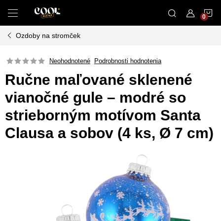
Prejsť
N
na
obsah
Ozdoby na stromček
K
Neohodnotené
Podrobnosti hodnotenia
Ručne maľované sklenené
vianočné gule – modré so
strieborným motívom Santa
Clausa a sobov (4 ks, Ø 7 cm)