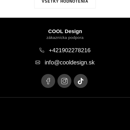
VŠETKY HODNOTENIA
Z
á
COOL Design
p
ä
+421902278216
t
info
@
cooldesign.sk
i
e