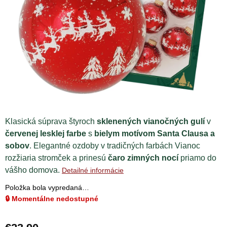
Klasická súprava štyroch
sklenených vianočných gulí
v
červenej lesklej farbe
s
bielym motívom Santa Clausa a
sobov
. Elegantné ozdoby v tradičných farbách Vianoc
rozžiaria stromček a prinesú
čaro zimných nocí
priamo do
vášho domova.
Detailné informácie
Položka bola vypredaná…
🔒 Momentálne nedostupné