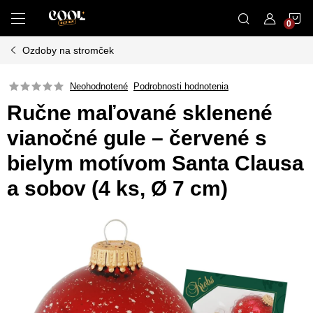
Prejsť
N
na
obsah
Ozdoby na stromček
K
Neohodnotené
Podrobnosti hodnotenia
Ručne maľované sklenené
vianočné gule – červené s
bielym motívom Santa Clausa
a sobov (4 ks, Ø 7 cm)