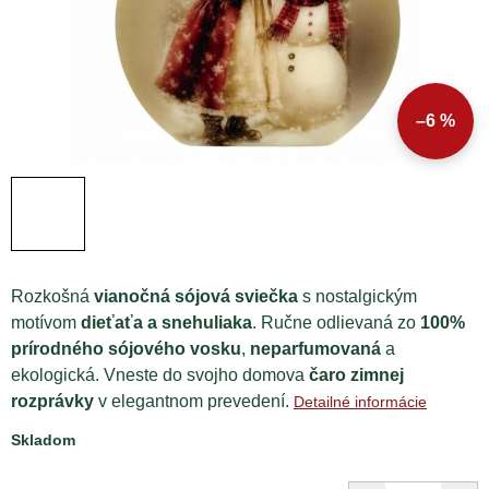
–6 %
Rozkošná
vianočná sójová sviečka
s nostalgickým
motívom
dieťaťa a snehuliaka
. Ručne odlievaná zo
100%
prírodného sójového vosku
,
neparfumovaná
a
ekologická. Vneste do svojho domova
čaro zimnej
rozprávky
v elegantnom prevedení.
Detailné informácie
Skladom