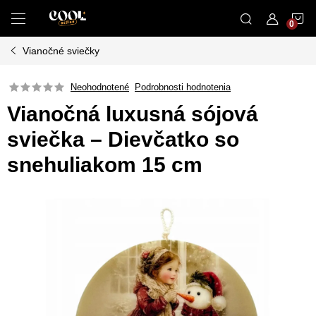
Prejsť
N
na
obsah
Vianočné sviečky
K
Neohodnotené
Podrobnosti hodnotenia
Vianočná luxusná sójová
sviečka – Dievčatko so
snehuliakom 15 cm