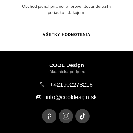
Obchod jednal priamo, a férovo...tovar dorazil v
poriadku...ďakujem.
VŠETKY HODNOTENIA
Z
á
COOL Design
p
ä
+421902278216
t
info
@
cooldesign.sk
i
e