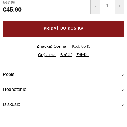
€48,90
€45,90
Jednotková
cena:
PRIDAŤ DO KOŠÍKA
Značka: Corina
Kód:
0543
Opýtať sa
Strážiť
Zdieľať
Popis
Hodnotenie
Diskusia