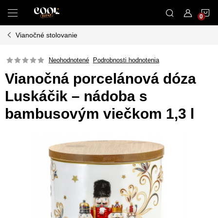
Prejsť
N
na
obsah
Vianočné stolovanie
K
Neohodnotené
Podrobnosti hodnotenia
Vianočná porcelánová dóza
Luskáčik – nádoba s
bambusovým viečkom 1,3 l