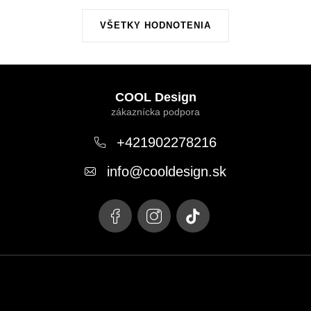
VŠETKY HODNOTENIA
Z
á
COOL Design
p
ä
+421902278216
t
info
@
cooldesign.sk
i
e