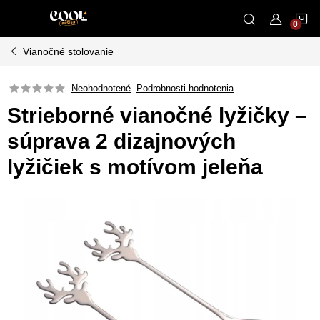
Prejsť
N
na
obsah
Vianočné stolovanie
K
Neohodnotené
Podrobnosti hodnotenia
Strieborné vianočné lyžičky –
súprava 2 dizajnových
lyžičiek s motívom jeleňa