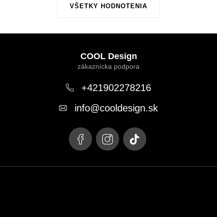
VŠETKY HODNOTENIA
Z
á
COOL Design
p
ä
+421902278216
t
info
@
cooldesign.sk
i
e