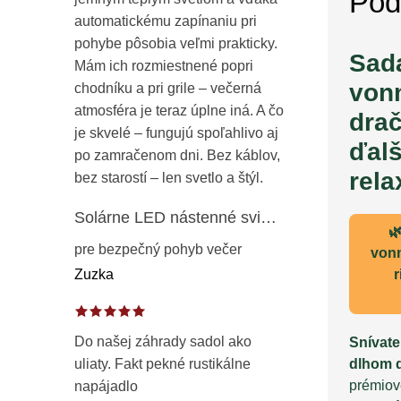
Pod
automatickému zapínaniu pri
pohybe pôsobia veľmi prakticky.
Sada
Mám ich rozmiestnené popri
vonn
chodníku a pri grile – večerná
atmosféra je teraz úplne iná. A čo
drač
je skvelé – fungujú spoľahlivo aj
ďalš
po zamračenom dni. Bez káblov,
rela
bez starostí – len svetlo a štýl.
Solárne LED nástenné svietidlo s pohybovým a súmrakovým senzorom – vonkajšie fasádne osvetlenie IP65

pre bezpečný pohyb večer
vonn
r
Zuzka
Do našej záhrady sadol ako
Snívate
dlhom 
uliaty. Fakt pekné rustikálne
prémiov
napájadlo