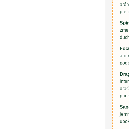
aróm
pre 
Spir
zmes
duc
Focu
arom
podp
Dra
inte
drač
prie
San
jemn
upok