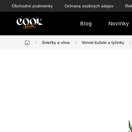
Prejsť
Obchodné podmienky
Ochrana osobných údajov
Rek
na
obsah
Blog
Novinky
Sviečky a vône
Vonné kužele a tyčinky
Domov
B
o
č
n
ý
p