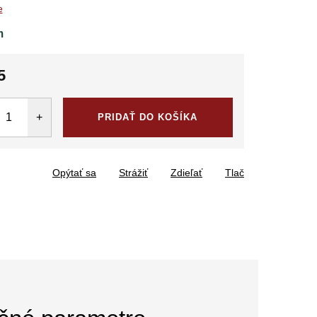
e
m
5
tková
PRIDAŤ DO KOŠÍKA
Opýtať sa
Strážiť
Zdieľať
Tlač