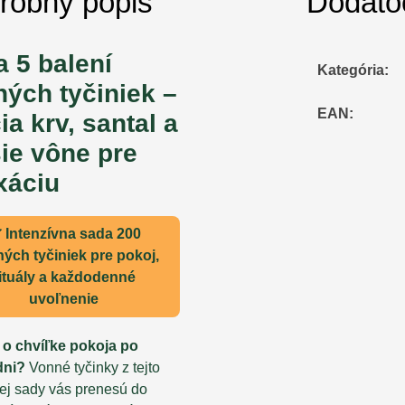
robný popis
Dodato
 5 balení
Kategória
:
ých tyčiniek –
EAN
:
ia krv, santal a
ie vône pre
xáciu
 Intenzívna sada 200
ých tyčiniek pre pokoj,
ituály a každodenné
uvoľnenie
 o chvíľke pokoja po
dni?
Vonné tyčinky z tejto
ej sady vás prenesú do