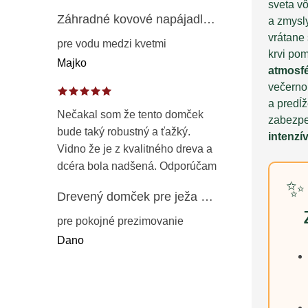
sveta v
Záhradné kovové napájadlo pre vtáky 8 cm / 104 cm – dekorácia z patinovanej ocele v prírodnej hrdzi
a zmysl
vrátane
pre vodu medzi kvetmi
krvi po
Majko
atmosf
večernom
a predĺž
Nečakal som že tento domček
zabezp
bude taký robustný a ťažký.
intenzí
Vidno že je z kvalitného dreva a
dcéra bola nadšená. Odporúčam
✨ 
Drevený domček pre ježa – záhradný úkryt z opaľovaného dreva s vodoodolnou strechou 50 cm
pre pokojné prezimovanie
Dano