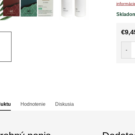
informáci
Sklado
€9,4
Jedno
cena:
duktu
Hodnotenie
Diskusia