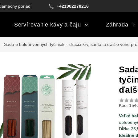
lamačný poriadok
Podmienky darčekových poukazov
+421902278216
Podm
Servírovanie kávy a čaju
Záhrada
Sada 5 balení vonných tyčiniek – dračia krv, santal a ďalšie vône pre
Sada
tyči
ďalš
Kód:
154
Veľké ba
obľúbený
Dĺžka 25
Ideálne d