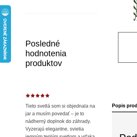
a
n
e
l
Posledné
hodnotenia
produktov
Popis pro
Tieto svetlá som si objednala na
jar a musím povedať – je to
nádherný doplnok do záhrady.
Vyzerajú elegantne, svietia
jemným teplým svetlom a vďaka