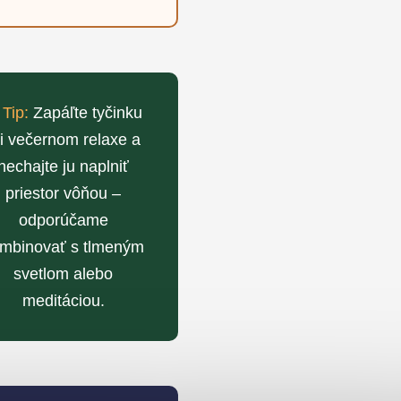
✨
Tip:
Zapáľte tyčinku
ri večernom relaxe a
nechajte ju naplniť
priestor vôňou –
odporúčame
mbinovať s tlmeným
svetlom alebo
meditáciou.