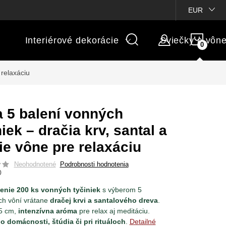
ienky súťaží
Michaelis GARDEN
Vlastné popisy produktov
EUR
NÁK
Interiérové dekorácie
Sviečky a vôn
KOŠÍ
 relaxáciu
 5 balení vonných
niek – dračia krv, santal a
ie vône pre relaxáciu
Neohodnotené
Podrobnosti hodnotenia
0
lenie 200 ks vonných tyčiniek
s výberom 5
ch vôní vrátane
dračej krvi a santalového dreva
.
,5 cm,
intenzívna aróma
pre relax aj meditáciu.
o domácnosti, štúdia či pri rituáloch
.
Detailné