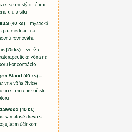
a s korenistými tónmi
energiu a silu
itual (40 ks)
– mystická
 pre meditáciu a
hovnú rovnováhu
s (25 ks)
– svieža
aterapeutická vôňa na
oru koncentrácie
gon Blood (40 ks)
–
nzívna vôňa živice
ieho stromu pre očistu
storu
dalwood (40 ks)
–
é santalové drevo s
ojujúcim účinkom