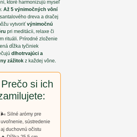
ôní, ktoré harmonizujú myseľ
y.
Až 5 výnimočných vôní
 santalového dreva a dračej
môžu vytvoriť
výnimočnú
éru
pri meditácii, relaxe či
 rituáli. Prírodné zloženie
ená dĺžka tyčiniek
ečujú
dlhotrvajúci a
vny zážitok
z každej vône.
Prečo si ich
zamilujete:
🌬️ Silné arómy pre
uvoľnenie, sústredenie
aj duchovnú očistu
🔥 Dĺžka 25,5 cm –