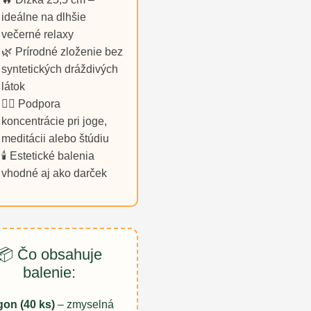
ideálne na dlhšie
večerné relaxy
🌿 Prírodné zloženie bez
syntetických dráždivých
látok
🧘‍♂️ Podpora
koncentrácie pri joge,
meditácii alebo štúdiu
🕯️ Estetické balenia
vhodné aj ako darček
📦 Čo obsahuje
balenie:
on (40 ks)
– zmyselná