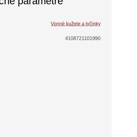
čné parametre
Vonné kužele a tyčinky
4108721101990