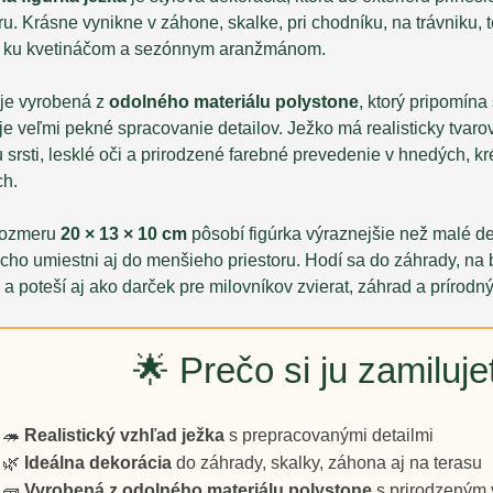
u. Krásne vynikne v záhone, skalke, pri chodníku, na trávniku, 
 ku kvetináčom a sezónnym aranžmánom.
 je vyrobená z
odolného materiálu polystone
, ktorý pripomína
e veľmi pekné spracovanie detailov. Ježko má realisticky tvaro
u srsti, lesklé oči a prirodzené farebné prevedenie v hnedých,
ch.
rozmeru
20 × 13 × 10 cm
pôsobí figúrka výraznejšie než malé de
ho umiestni aj do menšieho priestoru. Hodí sa do záhrady, na b
u a poteší aj ako darček pre milovníkov zvierat, záhrad a prírodn
🌟 Prečo si ju zamiluje
🦔
Realistický vzhľad ježka
s prepracovanými detailmi
🌿
Ideálna dekorácia
do záhrady, skalky, záhona aj na terasu
🧱
Vyrobená z odolného materiálu polystone
s prirodzeným