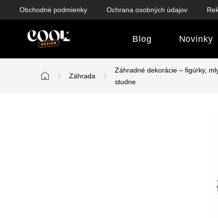
Prejsť
Obchodné podmienky
Ochrana osobných údajov
Rek
na
obsah
Blog
Novinky
Záhradné dekorácie – figúrky, mly
Záhrada
Domov
studne
B
o
č
n
ý
p