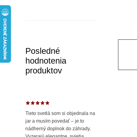
a
n
e
l
Posledné
hodnotenia
produktov
Tieto svetlá som si objednala na
jar a musím povedať – je to
nádherný doplnok do záhrady.
Vyzerajú elegantne, svietia