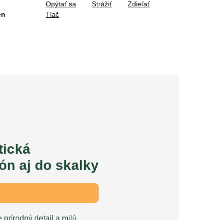
Opýtať sa
Strážiť
Zdieľať
en
Tlač
tická
ón aj do skalky
 prírodný detail a milú