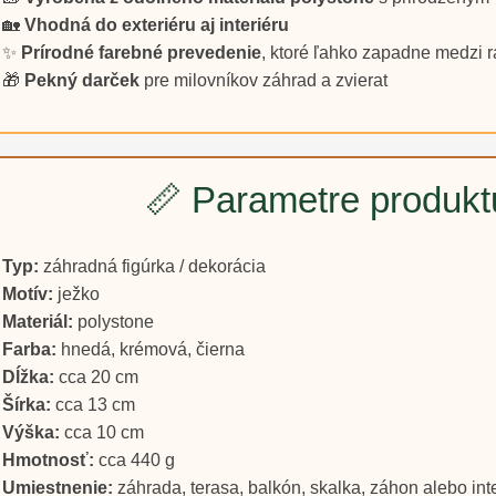
🏡
Vhodná do exteriéru aj interiéru
✨
Prírodné farebné prevedenie
, ktoré ľahko zapadne medzi r
🎁
Pekný darček
pre milovníkov záhrad a zvierat
📏 Parametre produkt
Typ:
záhradná figúrka / dekorácia
Motív:
ježko
Materiál:
polystone
Farba:
hnedá, krémová, čierna
Dĺžka:
cca 20 cm
Šírka:
cca 13 cm
Výška:
cca 10 cm
Hmotnosť:
cca 440 g
Umiestnenie:
záhrada, terasa, balkón, skalka, záhon alebo inte