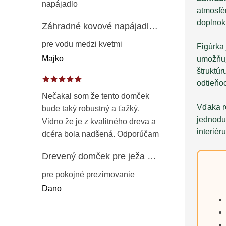
napájadlo
atmosfér
doplnok
Záhradné kovové napájadlo pre vtáky 8 cm / 104 cm – dekorácia z patinovanej ocele v prírodnej hrdzi
pre vodu medzi kvetmi
Figúrka
Majko
umožňuj
štruktúr
odtieňo
Nečakal som že tento domček
Vďaka 
bude taký robustný a ťažký.
jednoduc
Vidno že je z kvalitného dreva a
interiér
dcéra bola nadšená. Odporúčam
Drevený domček pre ježa – záhradný úkryt z opaľovaného dreva s vodoodolnou strechou 50 cm
pre pokojné prezimovanie
Dano