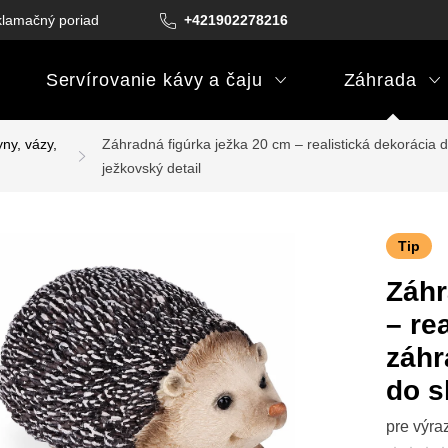
lamačný poriadok
Podmienky darčekových poukazov
+421902278216
Podm
Servírovanie kávy a čaju
Záhrada
ny, vázy,
Záhradná figúrka ježka 20 cm – realistická dekorácia d
ježkovský detail
Tip
Záhr
– re
záhr
do s
pre výra