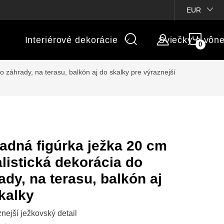
ienky súťaží
Michaelis GARDEN
Vlastné popisy produktov
EUR
NÁK
Interiérové dekorácie
Sviečky a vôn
KOŠÍ
o záhrady, na terasu, balkón aj do skalky
pre výraznejší
adná figúrka ježka 20 cm
alistická dekorácia do
ady, na terasu, balkón aj
kalky
znejší ježkovský detail