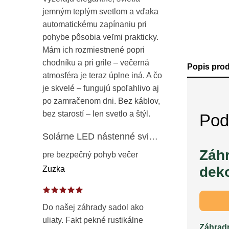
jemným teplým svetlom a vďaka
automatickému zapínaniu pri
pohybe pôsobia veľmi prakticky.
Mám ich rozmiestnené popri
chodníku a pri grile – večerná
Popis pro
atmosféra je teraz úplne iná. A čo
je skvelé – fungujú spoľahlivo aj
po zamračenom dni. Bez káblov,
bez starostí – len svetlo a štýl.
Pod
Solárne LED nástenné svietidlo s pohybovým a súmrakovým senzorom – vonkajšie fasádne osvetlenie IP65
Záhr
pre bezpečný pohyb večer
deko
Zuzka
Do našej záhrady sadol ako
uliaty. Fakt pekné rustikálne
Záhradn