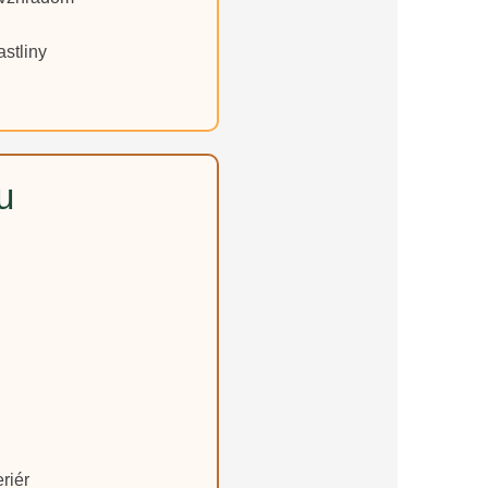
astliny
u
riér