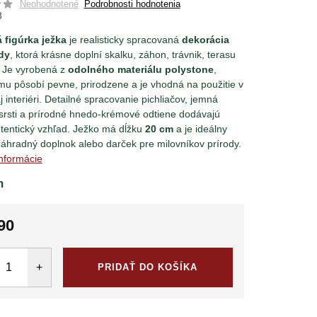
Neohodnotené
Podrobnosti hodnotenia
8
 figúrka ježka
je realisticky spracovaná
dekorácia
dy
, ktorá krásne doplní skalku, záhon, trávnik, terasu
. Je vyrobená z
odolného materiálu polystone
,
u pôsobí pevne, prirodzene a je vhodná na použitie v
aj interiéri. Detailné spracovanie pichliačov, jemná
 srsti a prírodné hnedo-krémové odtiene dodávajú
utentický vzhľad. Ježko má dĺžku
20 cm
a je ideálny
záhradný doplnok alebo darček pre milovníkov prírody.
informácie
m
90
tková
PRIDAŤ DO KOŠÍKA