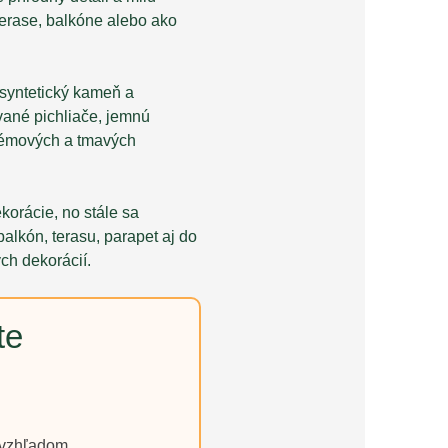
terase, balkóne alebo ako
 syntetický kameň a
vané pichliače, jemnú
 krémových a tmavých
korácie, no stále sa
alkón, terasu, parapet aj do
ých dekorácií.
te
 vzhľadom