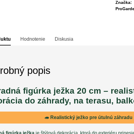
Značka:
ProGard
duktu
Hodnotenie
Diskusia
robný popis
adná figúrka ježka 20 cm – realis
rácia do záhrady, na terasu, balk
🦔 Realistický ježko pre útulnú záhradu
á figúrka ježka
je štýlová dekorácia, ktorá do exteriéru prinesie