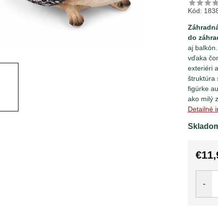
Kód:
183
Záhradná
do záhra
aj balkón
vďaka čom
exteriéri 
štruktúra
figúrke a
ako milý 
Detailné 
Sklado
€11,
Jedno
cena: