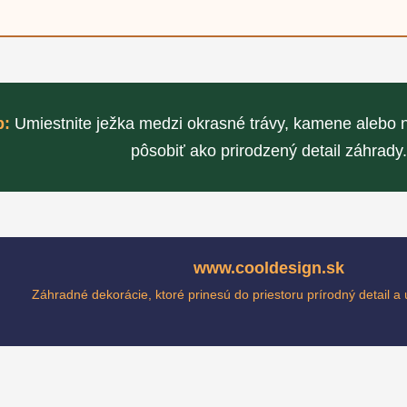
p:
Umiestnite ježka medzi okrasné trávy, kamene alebo n
pôsobiť ako prirodzený detail záhrady.
www.cooldesign.sk
Záhradné dekorácie, ktoré prinesú do priestoru prírodný detail a 