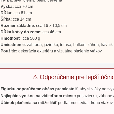
Farba:
sivá, čierna, biela, červená
Výška:
cca 70 cm
Dĺžka:
cca 61 cm
Šírka:
cca 14 cm
Rozmer základne:
cca 16 × 10,5 cm
Dĺžka kotvy do zeme:
cca 46 cm
Hmotnosť:
cca 500 g
Umiestnenie:
záhrada, jazierko, terasa, balkón, záhon, trávni
Použitie:
dekorácia exteriéru a vizuálne plašenie vtákov
⚠️ Odporúčanie pre lepší účin
Figúrku odporúčame občas premiestniť
, aby si vtáky nezvyk
Najlepšie vynikne na viditeľnom mieste
pri jazierku, záhone 
Účinok plašenia sa môže líšiť
podľa prostredia, druhu vtákov