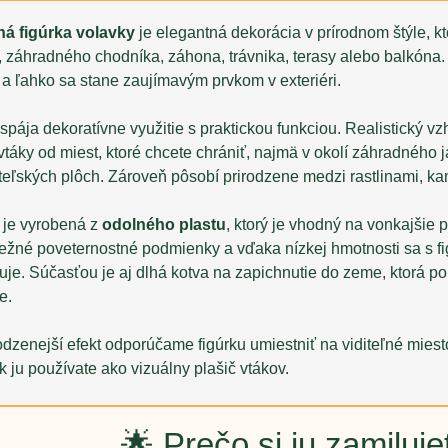
á figúrka volavky
je elegantná dekorácia v prírodnom štýle, kt
a, záhradného chodníka, záhona, trávnika, terasy alebo balkón
 a ľahko sa stane zaujímavým prvkom v exteriéri.
spája dekoratívne využitie s praktickou funkciou. Realistický 
vtáky od miest, ktoré chcete chrániť, najmä v okolí záhradného j
teľských plôch. Zároveň pôsobí prirodzene medzi rastlinami, k
 je vyrobená z
odolného plastu
, ktorý je vhodný na vonkajšie p
ežné poveternostné podmienky a vďaka nízkej hmotnosti sa s f
uje. Súčasťou je aj dlhá kotva na zapichnutie do zeme, ktorá p
e.
odzenejší efekt odporúčame figúrku umiestniť na viditeľné miest
 ju používate ako vizuálny plašič vtákov.
🌟 Prečo si ju zamiluje