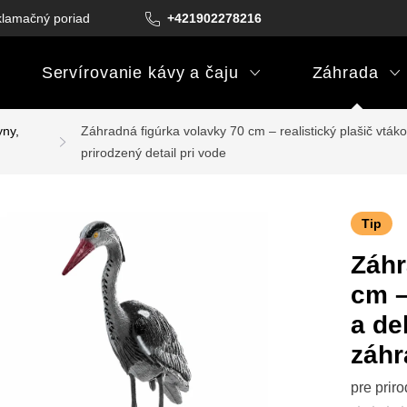
lamačný poriadok
Podmienky darčekových poukazov
+421902278216
Podm
Servírovanie kávy a čaju
Záhrada
yny,
Záhradná figúrka volavky 70 cm – realistický plašič vták
prirodzený detail pri vode
Tip
Záhr
cm –
a de
záhr
pre priro