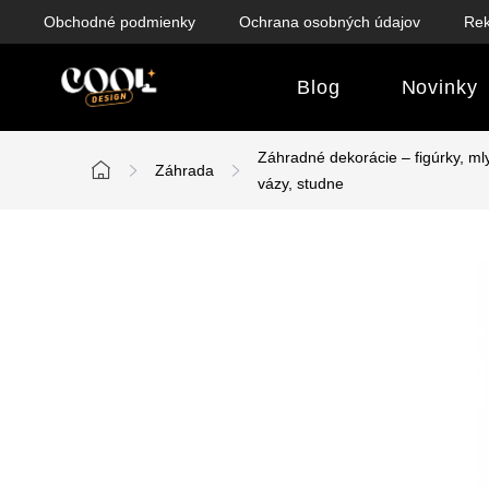
Prejsť
Obchodné podmienky
Ochrana osobných údajov
Rek
na
obsah
Blog
Novinky
Záhradné dekorácie – figúrky, ml
Záhrada
Domov
vázy, studne
B
o
č
n
ý
p