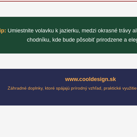
ip:
Umiestnite volavku k jazierku, medzi okrasné trávy
chodníku, kde bude pôsobiť prirodzene a ele
www.cooldesign.sk
Záhradné doplnky, ktoré spájajú prírodný vzhľad, praktické využitie 