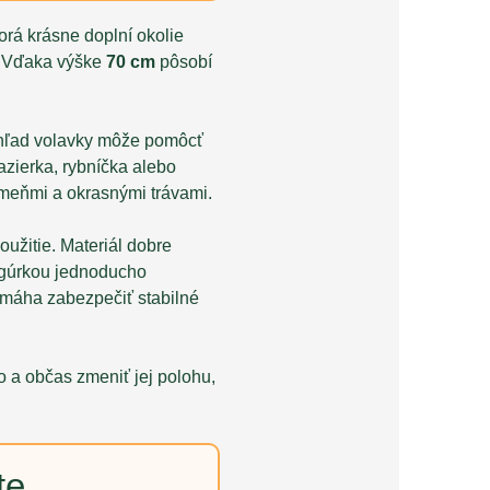
orá krásne doplní okolie
a. Vďaka výške
70 cm
pôsobí
vzhľad volavky môže pomôcť
azierka, rybníčka alebo
ameňmi a okrasnými trávami.
oužitie. Materiál dobre
igúrkou jednoducho
omáha zabezpečiť stabilné
o a občas zmeniť jej polohu,
te