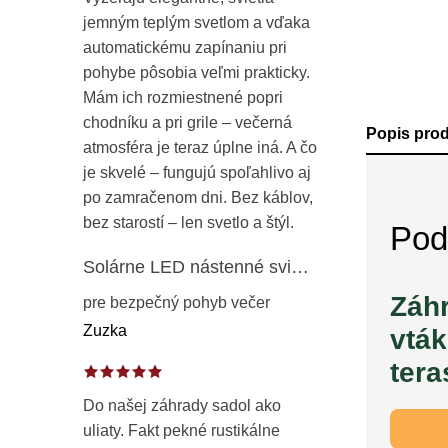
jemným teplým svetlom a vďaka
automatickému zapínaniu pri
pohybe pôsobia veľmi prakticky.
Mám ich rozmiestnené popri
chodníku a pri grile – večerná
Popis pro
atmosféra je teraz úplne iná. A čo
je skvelé – fungujú spoľahlivo aj
po zamračenom dni. Bez káblov,
bez starostí – len svetlo a štýl.
Pod
Solárne LED nástenné svietidlo s pohybovým a súmrakovým senzorom – vonkajšie fasádne osvetlenie IP65
Záhr
pre bezpečný pohyb večer
Zuzka
vták
tera
Do našej záhrady sadol ako
uliaty. Fakt pekné rustikálne