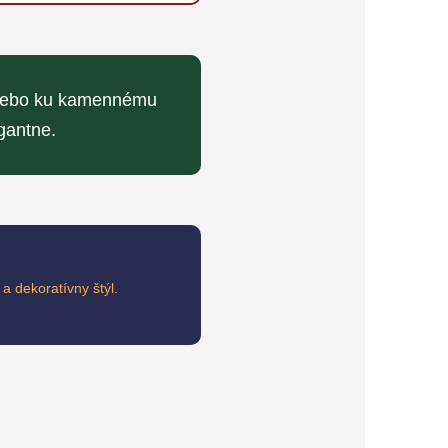
 alebo ku kamennému
gantne.
a dekoratívny štýl.