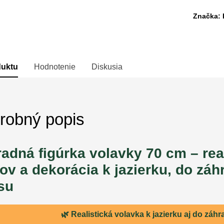
Značka:
duktu
Hodnotenie
Diskusia
robný popis
adná figúrka volavky 70 cm – real
ov a dekorácia k jazierku, do záh
su
🌿 Realistická volavka k jazierku aj do záhr