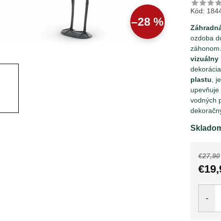
Kód:
184
–28 %
Záhradná
ozdoba do
záhonom. 
vizuálny 
dekorácia
plastu
, j
upevňuje 
vodných p
dekoračný
Sklado
€27,90
€19,
Jedno
cena: