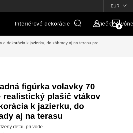
ienky súťaží
Michaelis GARDEN
Vlastné popisy produktov
EUR
NÁK
Interiérové dekorácie
Sviečky a vôn
KOŠÍ
ov a dekorácia k jazierku, do záhrady aj na terasu
pre
adná figúrka volavky 70
 realistický plašič vtákov
korácia k jazierku, do
ady aj na terasu
dzený detail pri vode