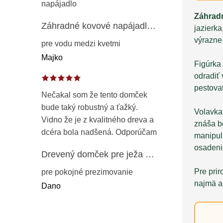
napájadlo
Záhradn
Záhradné kovové napájadlo pre vtáky 8 cm / 104 cm – dekorácia z patinovanej ocele v prírodnej hrdzi
jazierk
výrazne
pre vodu medzi kvetmi
Majko
Figúrka 
odradiť 
pestova
Nečakal som že tento domček
bude taký robustný a ťažký.
Volavka
Vidno že je z kvalitného dreva a
znáša b
dcéra bola nadšená. Odporúčam
manipul
osadeni
Drevený domček pre ježa – záhradný úkryt z opaľovaného dreva s vodoodolnou strechou 50 cm
Pre prir
pre pokojné prezimovanie
najmä ak
Dano