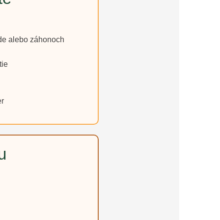
ade alebo záhonoch
tie
er
u