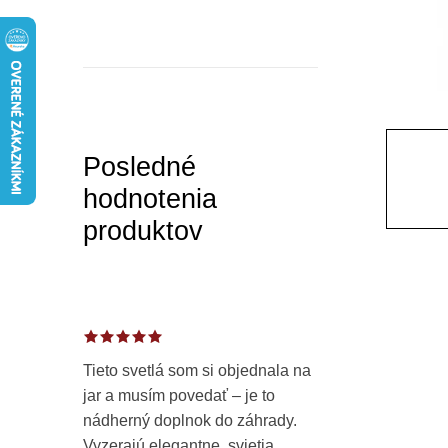
a
n
e
l
Posledné
hodnotenia
produktov
Tieto svetlá som si objednala na
jar a musím povedať – je to
nádherný doplnok do záhrady.
Vyzerajú elegantne, svietia