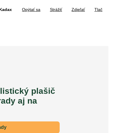
 Kadax
Opýtať sa
Strážiť
Zdieľať
Tlač
istický plašič
rady aj na
ady