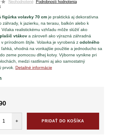
Neohodnotené
Podrobnosti hodnotenia
4
 figúrka volavky 70 cm
je praktická aj dekoratívna
 záhrady, k jazierku, na terasu, balkón alebo k
Vďaka realistickému vzhľadu môže slúžiť ako
plašič vtákov
a zároveň ako výrazná záhradná
 v prírodnom štýle. Volavka je vyrobená z
odolného
e ľahká, vhodná na vonkajšie použitie a jednoducho sa
do zeme pomocou dlhej kotvy. Výborne vynikne pri
lochách, medzi rastlinami aj ako samostatný
 prvok.
Detailné informácie
m
90
tková
PRIDAŤ DO KOŠÍKA