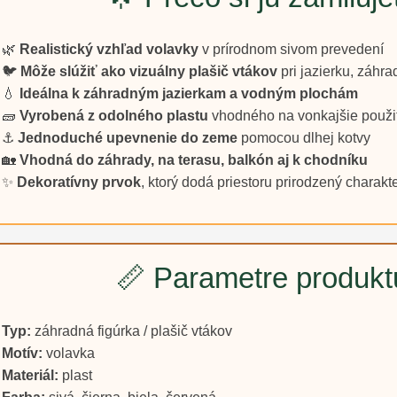
🌿
Realistický vzhľad volavky
v prírodnom sivom prevedení
🐦
Môže slúžiť ako vizuálny plašič vtákov
pri jazierku, záhr
💧
Ideálna k záhradným jazierkam a vodným plochám
🧱
Vyrobená z odolného plastu
vhodného na vonkajšie použi
⚓
Jednoduché upevnenie do zeme
pomocou dlhej kotvy
🏡
Vhodná do záhrady, na terasu, balkón aj k chodníku
✨
Dekoratívny prvok
, ktorý dodá priestoru prirodzený charakt
📏 Parametre produkt
Typ:
záhradná figúrka / plašič vtákov
Motív:
volavka
Materiál:
plast