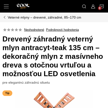
Prejsť
N
na
obsah
Veterné mlyny – drevené, záhradné, 85–170 cm
K
Neohodnotené
Podrobnosti hodnotenia
Drevený záhradný veterný
mlyn antracyt-teak 135 cm –
dekoračný mlyn z masívneho
dreva s otočnou vrtuľou a
možnosťou LED osvetlenia
pre elegantnú záhradnú siluetu
Tip