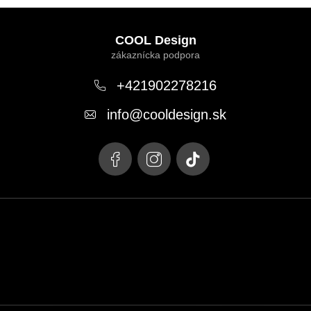
Z
á
COOL Design
p
ä
+421902278216
t
info
@
cooldesign.sk
i
e