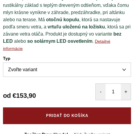
rustikálny základ s teplým dreveným odtieňom, vďaka čomu
mlyn krásne vynikne v záhrade, predzáhradke, pri altánku
alebo na terase. Má
otočnú kopulu
, ktorá sa nastavuje
podľa smeru vetra, a
vrtuľu uloženú na ložisku
, ktorá sa pri
závane vetra otáča. Produkt je dostupný vo variante
bez
LED
alebo
so solárnym LED osvetlením
.
Detailné
informácie
Typ
od
€153,90
Jednotková
cena:
PRIDAŤ DO KOŠÍKA