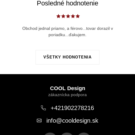
Posledné hodnotenie
Obchod jednal priamo, a férovo...tovar dorazil v
poriadku...ďakujem.
VŠETKY HODNOTENIA
Z
á
COOL Design
p
ä
+421902278216
t
info
@
cooldesign.sk
i