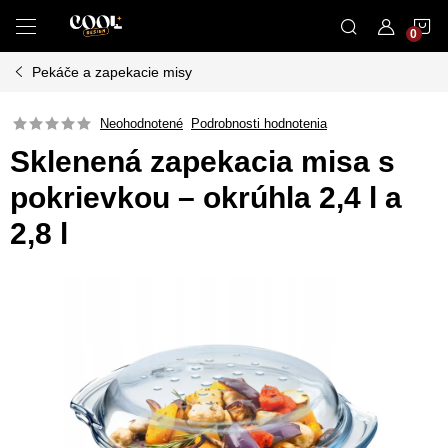
Prejsť
N
na
obsah
Pekáče a zapekacie misy
K
Neohodnotené
Podrobnosti hodnotenia
Sklenená zapekacia misa s
pokrievkou – okrúhla 2,4 l a
2,8 l