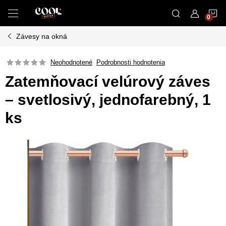
Prejsť
N
na
obsah
Závesy na okná
K
Neohodnotené
Podrobnosti hodnotenia
Zatemňovací velúrový záves
– svetlosivý, jednofarebný, 1
ks