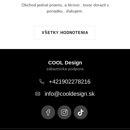
Obchod jednal priamo, a férovo...tovar dorazil v
poriadku...ďakujem.
VŠETKY HODNOTENIA
Z
á
COOL Design
p
ä
+421902278216
t
info
@
cooldesign.sk
i
e