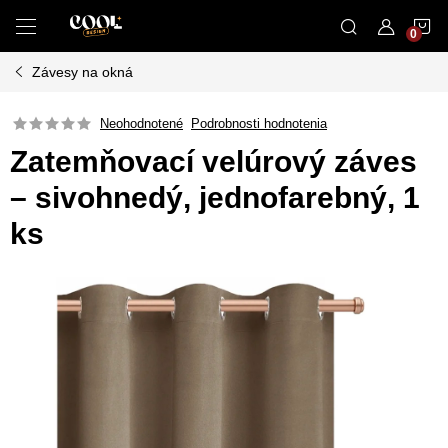
Prejsť
N
na
obsah
Závesy na okná
K
Neohodnotené
Podrobnosti hodnotenia
Zatemňovací velúrový záves
– sivohnedý, jednofarebný, 1
ks