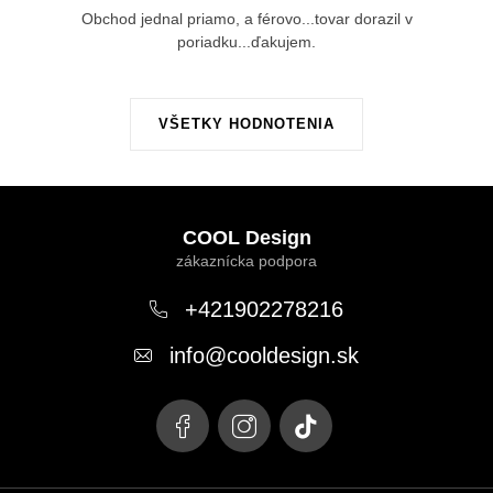
Obchod jednal priamo, a férovo...tovar dorazil v
poriadku...ďakujem.
VŠETKY HODNOTENIA
Z
á
COOL Design
p
ä
+421902278216
t
info
@
cooldesign.sk
i
e