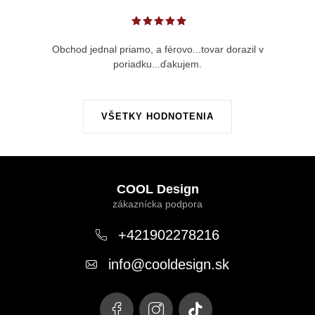
Obchod jednal priamo, a férovo...tovar dorazil v
poriadku...ďakujem.
VŠETKY HODNOTENIA
Z
á
COOL Design
p
ä
+421902278216
t
info
@
cooldesign.sk
i
e