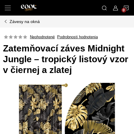
Prejsť
N
na
obsah
Závesy na okná
K
Neohodnotené
Podrobnosti hodnotenia
Zatemňovací záves Midnight
Jungle – tropický listový vzor
v čiernej a zlatej