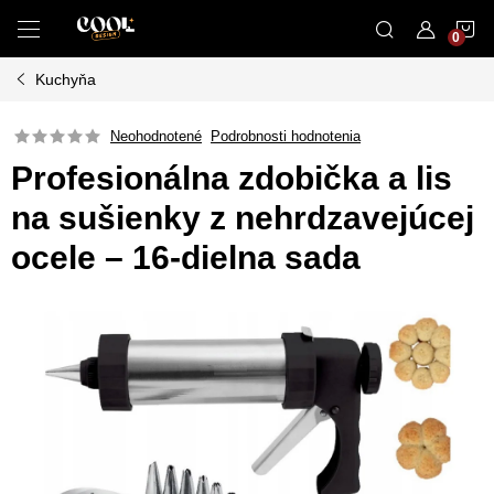
Prejsť
N
na
obsah
Kuchyňa
K
Neohodnotené
Podrobnosti hodnotenia
Profesionálna zdobička a lis
na sušienky z nehrdzavejúcej
ocele – 16-dielna sada