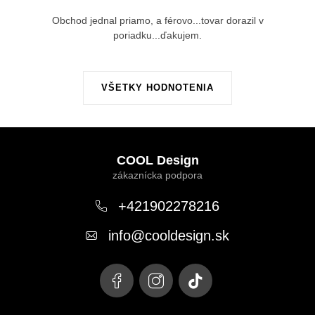
Obchod jednal priamo, a férovo...tovar dorazil v
poriadku...ďakujem.
VŠETKY HODNOTENIA
Z
á
COOL Design
p
ä
+421902278216
t
info
@
cooldesign.sk
i
e