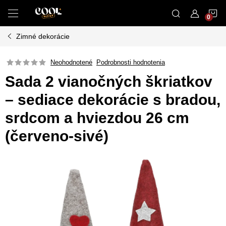
Prejsť
N
na
obsah
Zimné dekorácie
K
Neohodnotené
Podrobnosti hodnotenia
Sada 2 vianočných škriatkov
– sediace dekorácie s bradou,
srdcom a hviezdou 26 cm
(červeno-sivé)