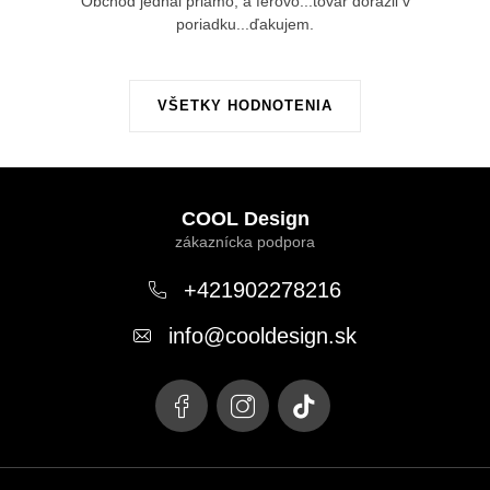
Obchod jednal priamo, a férovo...tovar dorazil v
poriadku...ďakujem.
VŠETKY HODNOTENIA
Z
á
COOL Design
p
ä
+421902278216
t
info
@
cooldesign.sk
i
e