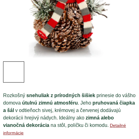
Rozkošný
snehuliak z prírodných šišiek
prinesie do vášho
domova
útulnú zimnú atmosféru
. Jeho
pruhovaná čiapka
a šál
v odtieňoch sivej, krémovej a červenej dodávajú
dekorácii hrejivý nádych. Ideálny ako
zimná alebo
vianočná dekorácia
na stôl, poličku či komodu.
Detailné
informácie