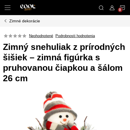
Prejsť
N
na
obsah
Zimné dekorácie
K
Neohodnotené
Podrobnosti hodnotenia
Zimný snehuliak z prírodných
šišiek – zimná figúrka s
pruhovanou čiapkou a šálom
26 cm