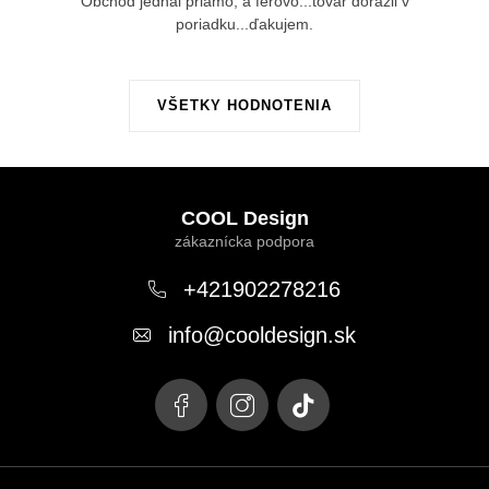
Obchod jednal priamo, a férovo...tovar dorazil v
poriadku...ďakujem.
VŠETKY HODNOTENIA
Z
á
COOL Design
p
ä
+421902278216
t
info
@
cooldesign.sk
i
e