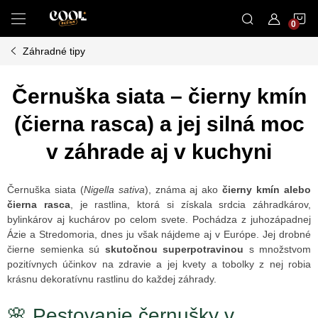
Prejsť
N
na
obsah
Záhradné tipy
K
Černuška siata – čierny kmín
(čierna rasca) a jej silná moc
v záhrade aj v kuchyni
Černuška siata (
Nigella sativa
), známa aj ako
čierny kmín alebo
čierna rasca
, je rastlina, ktorá si získala srdcia záhradkárov,
bylinkárov aj kuchárov po celom svete. Pochádza z juhozápadnej
Ázie a Stredomoria, dnes ju však nájdeme aj v Európe. Jej drobné
čierne semienka sú
skutočnou superpotravinou
s množstvom
pozitívnych účinkov na zdravie a jej kvety a tobolky z nej robia
krásnu dekoratívnu rastlinu do každej záhrady.
🌸 Pestovanie černušky v