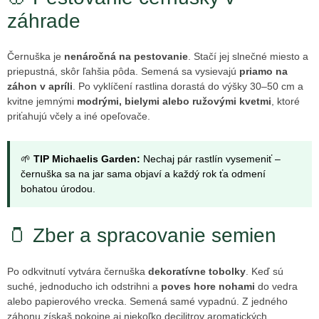
záhrade
Černuška je
nenáročná na pestovanie
. Stačí jej slnečné miesto a
priepustná, skôr ľahšia pôda. Semená sa vysievajú
priamo na
záhon v apríli
. Po vyklíčení rastlina dorastá do výšky 30–50 cm a
kvitne jemnými
modrými, bielymi alebo ružovými kvetmi
, ktoré
priťahujú včely a iné opeľovače.
🌱
TIP Michaelis Garden:
Nechaj pár rastlín vysemeniť –
černuška sa na jar sama objaví a každý rok ťa odmení
bohatou úrodou.
🫙 Zber a spracovanie semien
Po odkvitnutí vytvára černuška
dekoratívne tobolky
. Keď sú
suché, jednoducho ich odstrihni a
poves hore nohami
do vedra
alebo papierového vrecka. Semená samé vypadnú. Z jedného
záhonu získaš pokojne aj niekoľko decilitrov aromatických