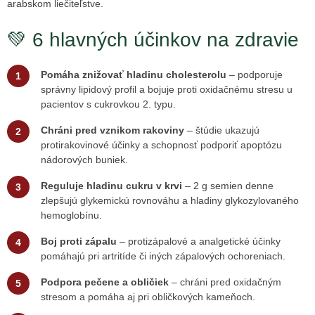
arabskom liečiteľstve.
💚 6 hlavných účinkov na zdravie
Pomáha znižovať hladinu cholesterolu
– podporuje
správny lipidový profil a bojuje proti oxidačnému stresu u
pacientov s cukrovkou 2. typu.
Chráni pred vznikom rakoviny
– štúdie ukazujú
protirakovinové účinky a schopnosť podporiť apoptózu
nádorových buniek.
Reguluje hladinu cukru v krvi
– 2 g semien denne
zlepšujú glykemickú rovnováhu a hladiny glykozylovaného
hemoglobínu.
Boj proti zápalu
– protizápalové a analgetické účinky
pomáhajú pri artritíde či iných zápalových ochoreniach.
Podpora pečene a obličiek
– chráni pred oxidačným
stresom a pomáha aj pri obličkových kameňoch.