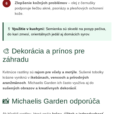
Zlepšenie kožných problémov
– olej z černušky
podporuje liečbu akné, psoriázy a plesňových ochorení
kože.
🥄
Využitie v kuchyni:
Semienka sú skvelé na posyp pečiva,
do kari zmesí, orientálnych jedál aj domácich syrov.
🎨 Dekorácia a prínos pre
záhradu
Kvitnúce rastliny sú
rajom pre včely a motýle
. Sušené tobolky
krásne vyniknú v
ikebánach, vencoch a prírodných
aranžmánoch
. Michaelis Garden ich často využíva aj do
sušených obrazov a kreatívnych dekorácií
.
📸 Michaelis Garden odporúča
Ak hľadáš rastlinu, ktorá spája
krásu, úžitok a jednoduchosť