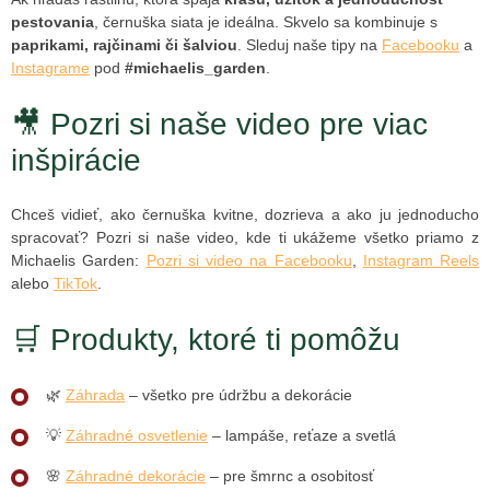
pestovania
, černuška siata je ideálna. Skvelo sa kombinuje s
paprikami, rajčinami či šalviou
. Sleduj naše tipy na
Facebooku
a
Instagrame
pod
#michaelis_garden
.
🎥 Pozri si naše video pre viac
inšpirácie
Chceš vidieť, ako černuška kvitne, dozrieva a ako ju jednoducho
spracovať? Pozri si naše video, kde ti ukážeme všetko priamo z
Michaelis Garden:
Pozri si video na Facebooku
,
Instagram Reels
alebo
TikTok
.
🛒 Produkty, ktoré ti pomôžu
🌿
Záhrada
– všetko pre údržbu a dekorácie
💡
Záhradné osvetlenie
– lampáše, reťaze a svetlá
🌸
Záhradné dekorácie
– pre šmrnc a osobitosť