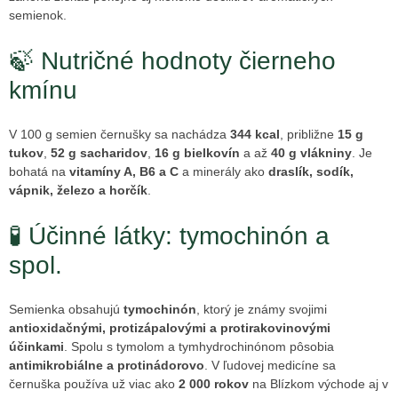
semienok.
🍃 Nutričné hodnoty čierneho
kmínu
V 100 g semien černušky sa nachádza
344 kcal
, približne
15 g
tukov
,
52 g sacharidov
,
16 g bielkovín
a až
40 g vlákniny
. Je
bohatá na
vitamíny A, B6 a C
a minerály ako
draslík, sodík,
vápnik, železo a horčík
.
🧪 Účinné látky: tymochinón a
spol.
Semienka obsahujú
tymochinón
, ktorý je známy svojimi
antioxidačnými, protizápalovými a protirakovinovými
účinkami
. Spolu s tymolom a tymhydrochinónom pôsobia
antimikrobiálne a protinádorovo
. V ľudovej medicíne sa
černuška používa už viac ako
2 000 rokov
na Blízkom východe aj v