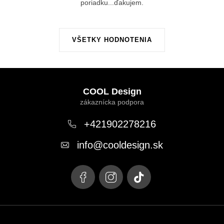
poriadku...ďakujem.
VŠETKY HODNOTENIA
Z
á
COOL Design
p
ä
+421902278216
t
info
@
cooldesign.sk
i
e