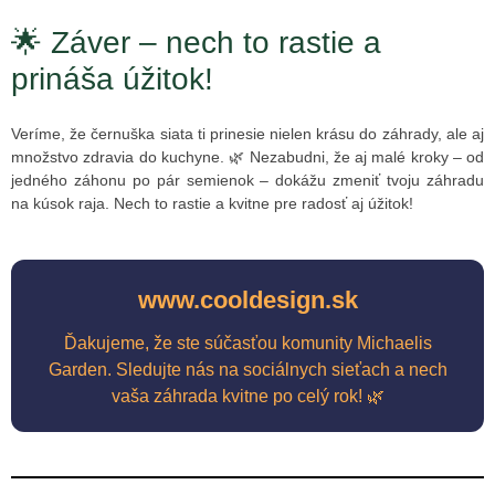
🌟 Záver – nech to rastie a
prináša úžitok!
Veríme, že černuška siata ti prinesie nielen krásu do záhrady, ale aj
množstvo zdravia do kuchyne. 🌿 Nezabudni, že aj malé kroky – od
jedného záhonu po pár semienok – dokážu zmeniť tvoju záhradu
na kúsok raja. Nech to rastie a kvitne pre radosť aj úžitok!
www.cooldesign.sk
Ďakujeme, že ste súčasťou komunity Michaelis
Garden. Sledujte nás na sociálnych sieťach a nech
vaša záhrada kvitne po celý rok! 🌿